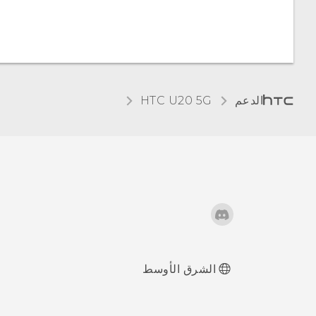
تغيير حجم الخط
الافتراضي
ضبط حجم العرض
الدعم
‎HTC U20 5G‎
اهتزاز وأصوات اللمس
تغيير لغة العرض
وضع عدم الإزعاج
الشرق الأوسط