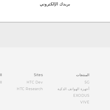
بريدك الإلكتروني
English - Quick start guide
English - User manual
العربية - دليل البدء السريع
العربية - دليل المستخدم
المنتجات
Sites
ال
5G
HTC Dev
ال
أجهزة الهواتف الذكية
HTC Research
EXODUS
VIVE