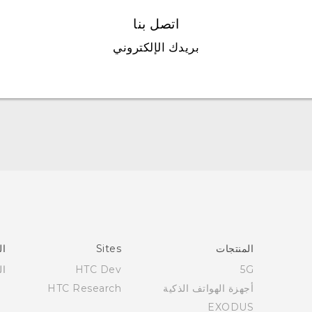
اتصل بنا
بريدك الإلكتروني
English - Quick start guide
English - User manual
العربية - دليل البدء السريع
العربية - دليل المستخدم
المنتجات
Sites
ال
5G
HTC Dev
ال
أجهزة الهواتف الذكية
HTC Research
EXODUS