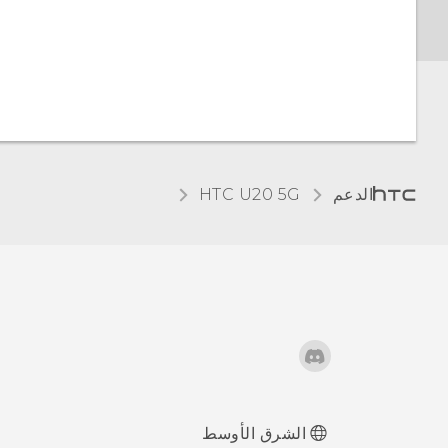
الإضاءة الليلية
تغيير حجم الخط
الافتراضي
ضبط حجم العرض
الدعم
‎HTC U20 5G‎
اهتزاز وأصوات اللمس
تغيير لغة العرض
وضع عدم الإزعاج
الشرق الأوسط