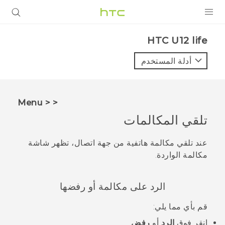
المنتجات
HTC U12 life‎
VIVE
أدلة المستخدم
G REIGNS
أجهزة الهواتف الذكية
< < Menu
VIVERSE
تلقي المكالمات
البرامج + التطبيقات
عند تلقي مكالمة هاتفية من جهة اتصال، تظهر شاشة
مكالمة الواردة
.
الدعم
أجهزة HTC والملحقات
الرد على مكالمة أو رفضها
قم بأي مما يلي:
انقر فوق
الرد
أو
رفض
.