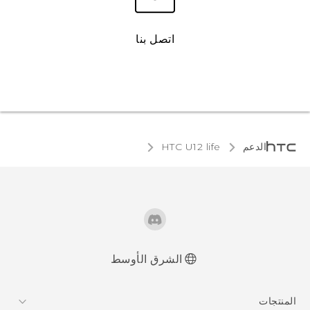
اتصل بنا
الدعم
HTC U12 life‎
الشرق الأوسط
العربية - دليل البدء السريع
المنتجات
العربية - دليل المستخدم