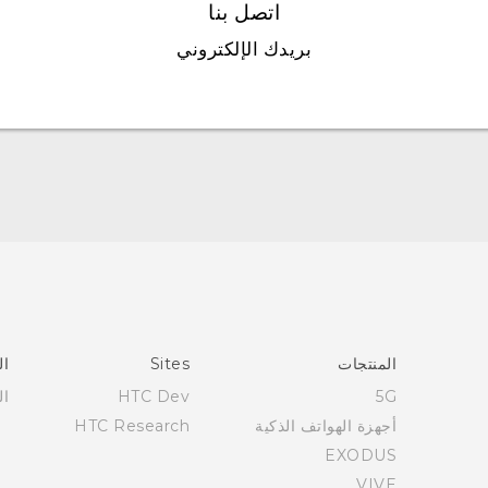
اتصل بنا
بريدك الإلكتروني
العربية - دليل البدء السريع
العربية - دليل المستخدم
العربية - دلیل السلامة والمعلومات التنظیمیة
Française - Guide de démarrage rapide
Française - Mode d'emploi
Française - Guide de sécurité et de réglementation
المنتجات
Sites
ال
English - Quick start guide
5G
HTC Dev
ال
English - User manual
أجهزة الهواتف الذكية
HTC Research
English - Safety and regulatory guide
EXODUS
VIVE