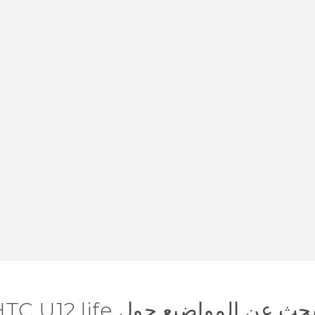
حث عن المواضيع حول HTC U12 life