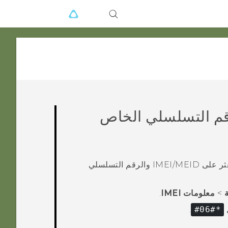
على IMEI/MEID والرقم التسلسلي الخاص
IMEI و MEID هي رموز رقمية تٌعرف بشكل فريد هاتفك. قد تعثر على IMEI‍/‍MEID والرقم التسلسلي
ة
>
معلومات IMEI
.
.
*#06#