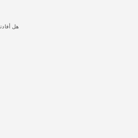
هل أفادت
شكرًا لك! تساعد ملاحظاتك الآخرين على تحديد المعلومات الأ