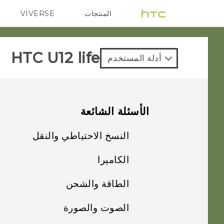
المنتجات
VIVERSE
G REIGNS
VIVE
HTC U12 life‎
أدلة المستخدم
الأسئلة الشائعة
النسخ الاحتياطي والنقل
الكاميرا
كيف أقوم بإجراء
النسخ الاحتياطي
الطاقة والشحن
تبدو الصور باهتة؟ إليك
للصور ومقاطع الفيديو
بعض التلميحات
الخاصة بي؟
الصوت والصورة
كيف أوفّر طاقة