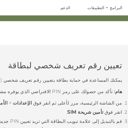
البرامج + التطبيقات
الدعم
أجهزة الهواتف الذكية
أجهزة HTC والملحقات
تعيين رقم تعريف شخصي لبطاقة
يمكنك المساعدة في حماية بطاقة
بتعيين رقم تعريف شخصي (PIN).
هام:
تأكد من حصولك على رمز PIN الافتراضي الذي يوفره مشغل شبكة الهاتف المحمول قبل المتابعة.
من الشاشة
الرئيسية
، مرر لأعلى ثم انقر فوق
الإعدادات
>
الأم
انقر فوق
تأمين شريحة SIM
.
قم بالتبديل إلى علامة تبويب البطاقة التي تريد تعيين PIN جديد لها.