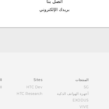
اتصل بنا
بريدك الإلكتروني
العربية - دليل البدء السريع
العربية - دليل المستخدم
العربية - دلیل السلامة والمعلومات التنظیمیة
Française - Guide de démarrage rapide
Française - Mode d'emploi
Française - Guide de sécurité et de réglementation
المنتجات
Sites
ال
English - Quick start guide
5G
HTC Dev
ال
English - User manual
أجهزة الهواتف الذكية
HTC Research
English - Safety and regulatory guide
EXODUS
VIVE