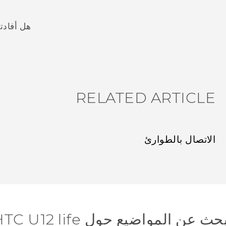
هل أفادت
شكرًا لك! تساعد ملاحظاتك الآخرين على تحديد المعلومات الأ
RELATED ARTICLE
الاتصال بالطوارئ
حث عن المواضيع حول HTC U12 life