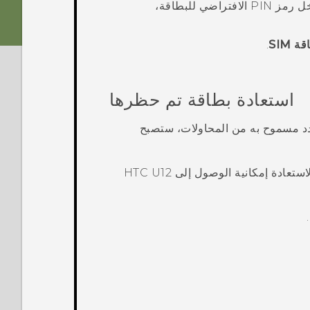
، وأدخل رمز PIN الافتراضي للبطاقة،
.
استعادة بطاقة
تم حظرها
 من أقصى عدد مسموح به من المحاولات، ستصبح
HTC U12
.