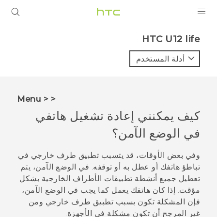
المنتجات
HTC U12 life‎
VIVE
أدلة المستخدم
G REIGNS
أجهزة الهواتف الذكية
< < Menu
VIVERSE
كيف يمكنني إعادة تشغيل هاتفي
في الوضع الآمن؟
البرامج + التطبيقات
الدعم
وفي بعض الأوقات، قد يتسبب تطبيق طرف خارجي في
تباطؤ هاتفك أو عطل به أو توقفه. في الوضع الآمن، يتم
أجهزة HTC والملحقات
تعطيل جميع أنشطة تطبيقات الأطراف الخارجية بشكل
مؤقت. إذا كان هاتفك يعمل كما يجب في الوضع الآمن،
فإن المشكلة تكون بسبب تطبيق طرف خارجي ومن
غير المرجح أن تكون مشكلة في الأجهزة.