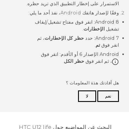
الاستمرار على إخطار التطبيق الذي تريد حظره.
وفقًا لإصدار هاتفك
Android
، نفذ أحد ما يلي:
8:
Android
انقر فوق مفتاح
تشغيل/إيقاف
تشغيل
الإخطارات
.
7:
Android
حدد
حظر كل الإخطارات
، ثم
انقر فوق
تم
.
Android
الإصدار 6 أو الأقدم:
انقر فوق
، ثم انقر فوق
حظر الكل
.
هل أفادتك هذة المعلومات ؟
نعم
لا
شكرًا لك! تساعد ملاحظاتك الآخرين على تحديد المعلومات
الأكثر فائدة.
البحث عن المواضيع حول HTC U12 life