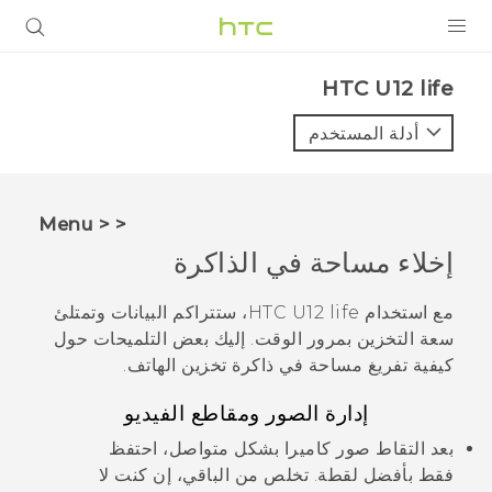
المنتجات
HTC U12 life‎
VIVE
أدلة المستخدم
G REIGNS
أجهزة الهواتف الذكية
< < Menu
VIVERSE
إخلاء مساحة في الذاكرة
البرامج + التطبيقات
مع استخدام
HTC U12 life
، ستتراكم البيانات وتمتلئ
سعة التخزين بمرور الوقت. إليك بعض التلميحات حول
الدعم
كيفية تفريغ مساحة في ذاكرة تخزين الهاتف.
أجهزة HTC والملحقات
إدارة الصور ومقاطع الفيديو
بعد التقاط صور كاميرا بشكل متواصل، احتفظ
فقط بأفضل لقطة. تخلص من الباقي، إن كنت لا