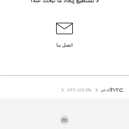
لا تستطيع إيجاد ما تبحث عنه؟
اتصل بنا
الدعم
HTC U12 life‎