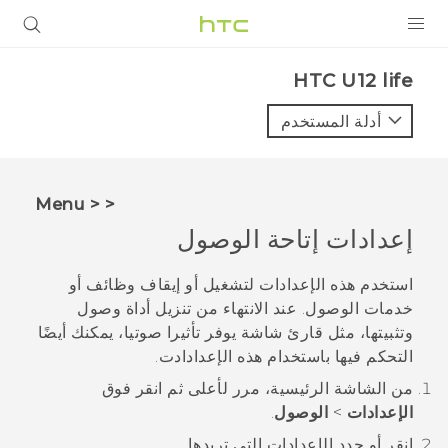
المنتجات
HTC U12 life‎
VIVE
أدلة المستخدم
G REIGNS
أجهزة الهواتف الذكية
< < Menu
VIVERSE
إعدادات إتاحة الوصول
البرامج + التطبيقات
استخدم هذه الإعدادات لتشغيل أو إيقاف وظائف أو
خدمات الوصول. عند الانتهاء من تنزيل أداة وصول
الدعم
وتثبيتها، مثل قارئ شاشة يوفر تأثيرا صوتيا، يمكنك أيضًا
التحكم فيها باستخدام هذه الإعدادادت.
أجهزة HTC والملحقات
من الشاشة
الرئيسية
، مرر لأعلى ثم انقر فوق
الإعدادات
>
الوصول
.
انقر أو حدد الإعدادات التي تريدها.