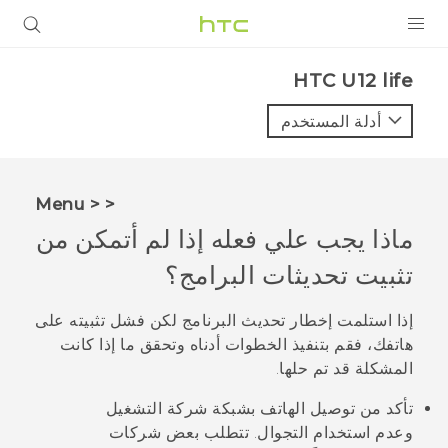
المنتجات
HTC U12 life‎
VIVE
أدلة المستخدم
G REIGNS
أجهزة الهواتف الذكية
< < Menu
VIVERSE
ماذا يجب علي فعله إذا لم أتمكن من
تثبيت تحديثات البرامج؟
البرامج + التطبيقات
الدعم
إذا استلمت إخطار تحديث البرنامج لكن فشل تثبيته على
هاتفك، فقم بتنفيذ الخطوات أدناه وتحقق ما إذا كانت
أجهزة HTC والملحقات
المشكلة قد تم حلها.
تأكد من توصيل الهاتف بشبكة شركة التشغيل
وعدم استخدام التجوال. تتطلب بعض شركات