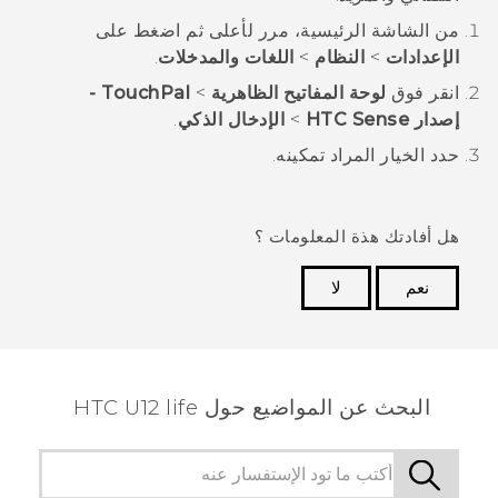
من الشاشة
الرئيسية
، مرر لأعلى ثم اضغط على
الإعدادات
>
النظام
>
اللغات والمدخلات
.
انقر فوق
لوحة المفاتيح الظاهرية
>
TouchPal -
إصدار HTC Sense
>
الإدخال الذكي
.
حدد الخيار المراد تمكينه.
هل أفادتك هذة المعلومات ؟
نعم
لا
شكرًا لك! تساعد ملاحظاتك الآخرين على تحديد المعلومات
الأكثر فائدة.
البحث عن المواضيع حول HTC U12 life