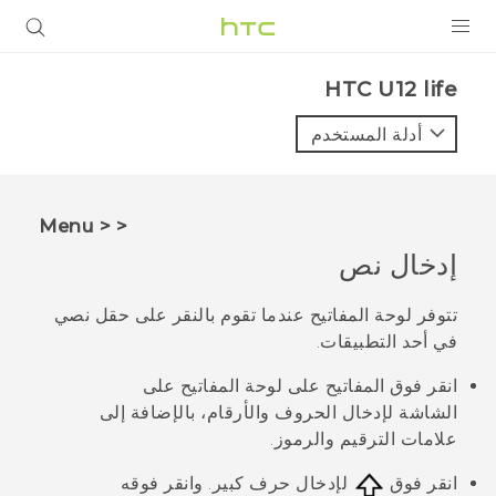
المنتجات
HTC U12 life‎
VIVE
أدلة المستخدم
G REIGNS
أجهزة الهواتف الذكية
< < Menu
VIVERSE
إدخال نص
البرامج + التطبيقات
تتوفر لوحة المفاتيح عندما تقوم بالنقر على حقل نصي
في أحد التطبيقات.
الدعم
انقر فوق المفاتيح على لوحة المفاتيح على
أجهزة HTC والملحقات
الشاشة لإدخال الحروف والأرقام، بالإضافة إلى
علامات الترقيم والرموز.
انقر فوق
لإدخال حرف كبير. وانقر فوقه