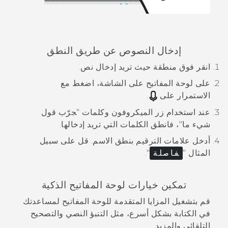
إدخال النصوص عن طريق النطق
انقر فوق منطقة حيث تريد إدخال نص.
على لوحة المفاتيح على الشاشة، اضغط مع
الاستمرار على
.
عند استخدام زر الميكروفون وكلمات "‍جرّب قول
شيء ما"‍، فانطق الكلمات التي تريد إدخالها.
أدخل علامات الترقيم بنطق الاسم.
قل على سبيل
المثال "‍
فاصلة
"‍.
تمكين خيارات لوحة المفاتيح الذكية
قم بتشغيل المزايا المتقدمة للوحة المفاتيح لمساعدتك
في الكتابة بشكل أسرع، مثل التنبؤ النصي والتصحيح
التلقائي والمزيد.