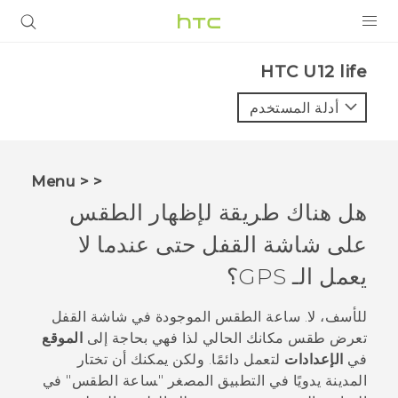
المنتجات
HTC U12 life‎
VIVE
أدلة المستخدم
G REIGNS
أجهزة الهواتف الذكية
< < Menu
VIVERSE
هل هناك طريقة لإظهار الطقس
على شاشة القفل حتى عندما لا
البرامج + التطبيقات
يعمل الـ GPS؟
الدعم
للأسف، لا. ساعة الطقس الموجودة في شاشة القفل
أجهزة HTC والملحقات
تعرض طقس مكانك الحالي لذا فهي بحاجة إلى
الموقع
في
الإعدادات
لتعمل دائمًا. ولكن يمكنك أن تختار
المدينة يدويًا في التطبيق المصغر "‍ساعة الطقس"‍ في