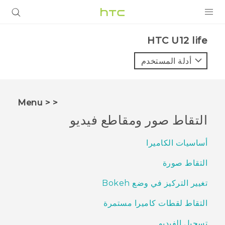
المنتجات
HTC U12 life‎
VIVE
أدلة المستخدم
G REIGNS
أجهزة الهواتف الذكية
< < Menu
VIVERSE
التقاط صور ومقاطع فيديو
البرامج + التطبيقات
أساسيات الكاميرا
الدعم
التقاط صورة
أجهزة HTC والملحقات
تغيير التركيز في وضع Bokeh
التقاط لقطات كاميرا مستمرة
تسجيل الفيديو