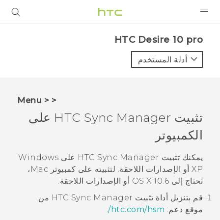
المنتجات
HTC Desire 10 pro‎
VIVE
أدلة المستخدم
G REIGNS
أجهزة الهواتف الذكية
< < Menu
VIVERSE
تثبيت
HTC Sync Manager
على
الكمبيوتر
البرامج + التطبيقات
الدعم
يمكنك تثبيت
HTC Sync Manager
على
Windows
XP أو الإصدارات اللاحقة. لتثبيته على كمبيوتر
Mac
،
أجهزة HTC والملحقات
تحتاج إلى
10.6 أو الإصدارات اللاحقة.
OS X
قم بتنزيل أداة تثبيت
HTC Sync Manager
من
موقع دعم:
htc‍.‍com‍/‍hsm‍/
.