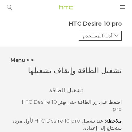
المنتجات
HTC Desire 10 pro‎
VIVE
أدلة المستخدم
G REIGNS
أجهزة الهواتف الذكية
< < Menu
VIVERSE
تشغيل الطاقة وإيقاف تشغيلها
البرامج + التطبيقات
تشغيل الطاقة
الدعم
اضغط على زر
الطاقة
حتى يهتز
HTC Desire 10
أجهزة HTC والملحقات
.
pro
ملاحظة:
عند تشغيل
HTC Desire 10 pro
لأول مرة،
ستحتاج إلى إعداده.