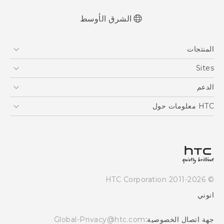
الشرق الأوسط
العربية - دليل البدء السريع
المنتجات
العربية - دليل المستخدم
English - Quick start guide
5G
Sites
English - User manual
أجهزة الهواتف الذكية
HTC Dev
الدعم
EXODUS
HTC Research
الدعم
HTC معلومات حول
VIVE
ESG
Investor
سياسة الخصوصية
أمان المنتج
© 2011-2026 HTC Corporation
Careers
انوني
Security and Privacy Whitepaper
جهة اتصال الخصوصية:
Global-Privacy@htc.com