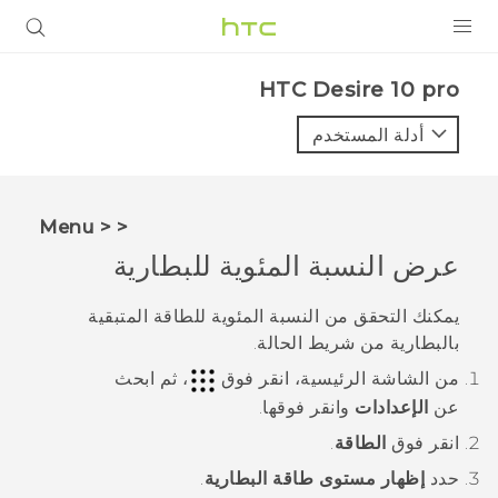
المنتجات
HTC Desire 10 pro‎
VIVE
أدلة المستخدم
G REIGNS
أجهزة الهواتف الذكية
< < Menu
VIVERSE
عرض النسبة المئوية للبطارية
البرامج + التطبيقات
يمكنك التحقق من النسبة المئوية للطاقة المتبقية
بالبطارية من شريط الحالة.
الدعم
من الشاشة
الرئيسية
، انقر فوق
، ثم ابحث
أجهزة HTC والملحقات
عن
الإعدادات
وانقر فوقها.
انقر فوق
الطاقة
.
حدد
إظهار مستوى طاقة البطارية
.