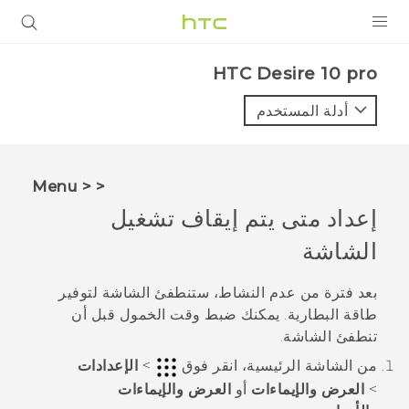
المنتجات
HTC Desire 10 pro‎
VIVE
أدلة المستخدم
G REIGNS
أجهزة الهواتف الذكية
< < Menu
VIVERSE
إعداد متى يتم إيقاف تشغيل
الشاشة
البرامج + التطبيقات
الدعم
بعد فترة من عدم النشاط، ستنطفئ الشاشة لتوفير
طاقة البطارية. يمكنك ضبط وقت الخمول قبل أن
أجهزة HTC والملحقات
تنطفئ الشاشة.
من الشاشة
الرئيسية
، انقر فوق
>
الإعدادات
>
العرض والإيماءات
أو
العرض والإيماءات