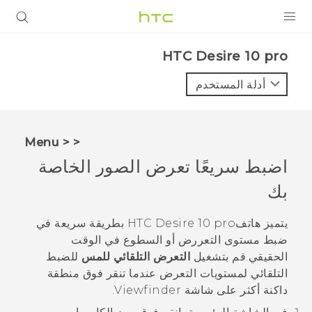
المنتجات
HTC Desire 10 pro‎
VIVE
أدلة المستخدم
G REIGNS
أجهزة الهواتف الذكية
< < Menu
VIVERSE
اضبط سريعًا تعرض الصور الخاصة
بك
البرامج + التطبيقات
الدعم
يتميز هاتف
HTC Desire 10 pro
بطريقة سريعة في
ضبط مستوى التعررض أو السطوع في الوقت
أجهزة HTC والملحقات
الحقيقي.قم بتشغيل
التعرض التلقائي للمس
للضبط
التلقائي لمستويات التعرض عندما تنقر فوق منطقة
داكنة أكثر على شاشة Viewfinder.