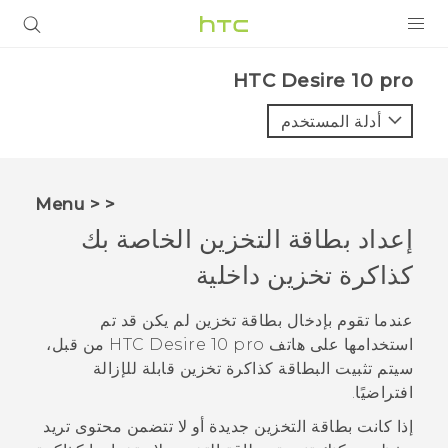
المنتجات
HTC Desire 10 pro‎
VIVE
أدلة المستخدم
G REIGNS
أجهزة الهواتف الذكية
< < Menu
VIVERSE
إعداد بطاقة التخزين الخاصة بك
كذاكرة تخزين داخلية
البرامج + التطبيقات
الدعم
عندما تقوم بإدخال بطاقة تخزين لم يكن قد تم
استخدامها على هاتف
HTC Desire 10 pro
من قبل،
أجهزة HTC والملحقات
سيتم تثبيت البطاقة كذاكرة تخزين قابلة للإزالة
افتراضيًا.
إذا كانت بطاقة التخزين جديدة أو لا تتضمن محتوى تريد