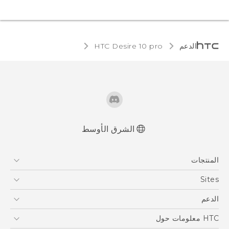
الدعم
HTC Desire 10 pro‎
الشرق الأوسط
العربية - دليل البدء السريع
المنتجات
العربية - دليل المستخدم
English - Quick start guide
5G
Sites
English - User manual
أجهزة الهواتف الذكية
HTC Dev
الدعم
EXODUS
HTC Research
الدعم
HTC معلومات حول
VIVE