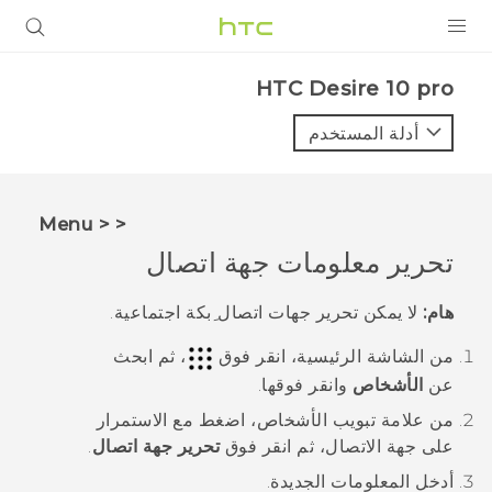
المنتجات
HTC Desire 10 pro‎
VIVE
أدلة المستخدم
G REIGNS
أجهزة الهواتف الذكية
< < Menu
VIVERSE
تحرير معلومات جهة اتصال
البرامج + التطبيقات
هام:
لا يمكن تحرير جهات اتصال ِبكة اجتماعية.
الدعم
من الشاشة
الرئيسية
، انقر فوق
، ثم ابحث
عن
الأشخاص
وانقر فوقها.
أجهزة HTC والملحقات
من علامة تبويب
الأشخاص
، اضغط مع الاستمرار
على جهة الاتصال، ثم انقر فوق
تحرير جهة اتصال
.
أدخل المعلومات الجديدة.