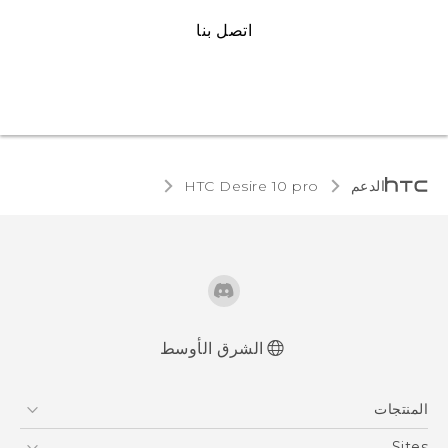
اتصل بنا
الدعم
HTC Desire 10 pro‎
الشرق الأوسط
العربية - دليل البدء السريع
المنتجات
العربية - دليل المستخدم
English - Quick start guide
5G
Sites