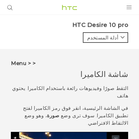
المنتجات
HTC Desire 10 pro‎
VIVE
أدلة المستخدم
G REIGNS
أجهزة الهواتف الذكية
< < Menu
VIVERSE
شاشة الكاميرا
البرامج + التطبيقات
التقط صورًا وفيديوهات رائعة باستخدام الكاميرا. يحتوي
هاتف
الدعم
في الشاشة
الرئيسية
، انقر فوق رمز الكاميرا لفتح
أجهزة HTC والملحقات
تطبيق
الكاميرا
.
سوف ترى وضع
صورة
، وهو وضع
الالتقاط الافتراضي.