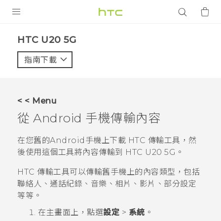
產品
‎HTC U20 5G‎
VIVE
指南下載
智能手機
G REIGNS
< < Menu
配件
從
Android
手機傳輸內容
VIVERSE
在您舊的
Android
手機上下載
HTC 傳輸工具
，然
後使用這個工具將內容傳輸到
HTC U20 5G
。
應用程式
HTC 傳輸工具
可以傳輸舊手機上的內容類型，包括
支援服務
聯絡人、通話紀錄、音樂、相片、影片、部分設定
等等。
登入
在
主畫面
上，點選
設定
>
系統
。