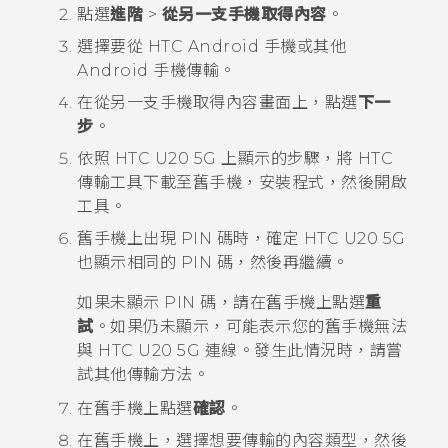
點選
進階
>
從另一支手機取得內容
。
選擇要從 HTC
Android
手機或其他
Android
手機傳輸。
在
從另一支手機取得內容
畫面上，點選
下一
步
。
依照
HTC U20 5G
上顯示的步驟，將
HTC
傳輸工具
下載至舊手機，安裝程式，然後開啟
工具。
舊手機上出現 PIN 碼時，確定
HTC U20 5G
也顯示相同的 PIN 碼，然後再繼續。
如果未顯示 PIN 碼，請在舊手機上點選
重
試
。如果仍未顯示，可能表示您的舊手機無法
與
HTC U20 5G
連線。發生此情況時，請嘗
試其他傳輸方法。
在舊手機上點選
確認
。
在舊手機上，選擇想要傳輸的內容類型，然後