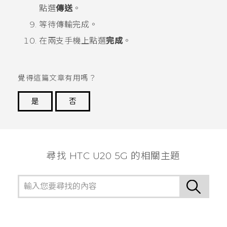
點選
傳送
。
等待傳輸完成。
在兩支手機上點選
完成
。
覺得這篇文章有用嗎？
是
否
謝謝您！
尋找 ‎HTC U20 5G 的相關主題