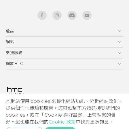
產品
5G
網站
快速入門手冊
智能手機
使用手冊
HTC Dev
支援服務
區塊鍊手機
HTC Research
服務中心
關於HTC
配件
產品有限保固說明
ESG
VIVE
公告欄
投資人
私隱政策
產品安全
本網站使用 cookies 來優化網站功能、分析網站效能、
© 2011-2026 HTC Corporation
提供個性化體驗和廣告。您可點擊下方按鈕接受我們的
加入HTC
cookies，或在「Cookie 喜好設定」上管理您的偏
HTC 法律文件
Security and Privacy Whitepaper
好。您也能在我們的
Cookie 政策
中找到更多訊息。