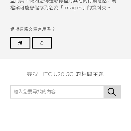
型而異。假如您傳送影像檔到其他的行動電話，則
檔案可能會儲存到名為「Images」的資料夾。
覺得這篇文章有用嗎？
是
否
謝謝您！
尋找 ‎HTC U20 5G 的相關主題