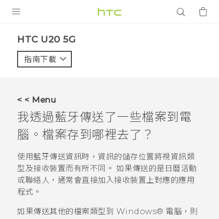
產品
‎HTC U20 5G‎
VIVE
指南下載
智能手機
G REIGNS
< < Menu
配件
我透過
藍牙
傳送了一些檔案到電
VIVERSE
腦。檔案存到哪裡去了？
應用程式
使用
藍牙
傳送資訊時，資訊的儲存位置將視資訊類
型及接收裝置而有所不同。 如果傳送的是日曆活動
支援服務
或聯絡人，通常會直接加入接收裝置上對應的應用
程式。
登入
如果傳送其他的檔案類型到
Windows®
電腦，則