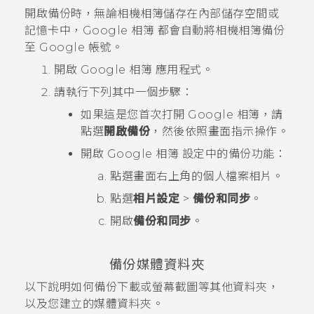
開啟備份時，無論相機相簿儲存在內部儲存空間或
記憶卡中，
Google 相簿
都會自動將相機相簿備份
至
Google
帳號。
開啟
Google 相簿
應用程式。
請執行下列其中一個步驟：
如果這是您首次打開
Google 相簿
，請
點選
開啟備份
，然後依照畫面指示操作。
開啟
Google 相簿
設定中的備份功能：
點選畫面右上角的個人檔案相片。
點選
相片設定
>
備份和同步
。
開啟
備份和同步
。
備份媒體資料夾
以下說明如何備份
下載
或
螢幕截圖
等其他資料夾，
以及您建立的媒體資料夾。