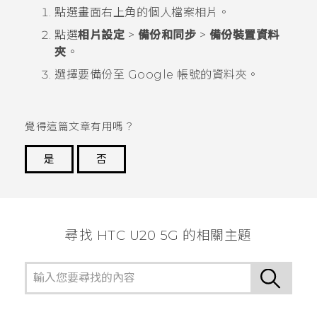
點選畫面右上角的個人檔案相片。
點選
相片設定
>
備份和同步
>
備份裝置資料
夾
。
選擇要備份至
Google
帳號的資料夾。
覺得這篇文章有用嗎？
是
否
謝謝您！
尋找 ‎HTC U20 5G 的相關主題