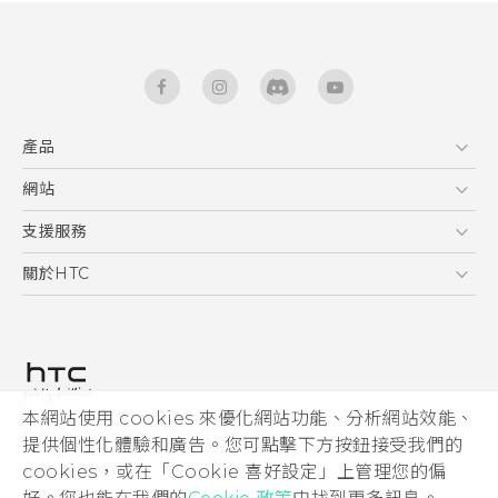
產品
5G
網站
快速入門手冊
智能手機
使用手冊
HTC Dev
支援服務
區塊鍊手機
HTC Research
服務中心
關於HTC
配件
產品有限保固說明
ESG
VIVE
公告欄
投資人
私隱政策
產品安全
本網站使用 cookies 來優化網站功能、分析網站效能、
© 2011-2026 HTC Corporation
提供個性化體驗和廣告。您可點擊下方按鈕接受我們的
加入HTC
cookies，或在「Cookie 喜好設定」上管理您的偏
HTC 法律文件
Security and Privacy Whitepaper