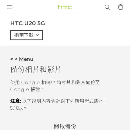
產品
‎HTC U20 5G‎
VIVE
指南下載
智能手機
G REIGNS
< < Menu
配件
備份相片和影片
VIVERSE
使用
Google 相簿™
將相片和影片備份至
Google
帳號。
應用程式
注意:
以下說明內容係針對下列應用程式版本：
支援服務
5.18.x
。
登入
開啟備份