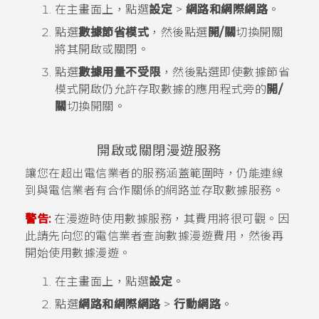
在
主畫面
上，點選
設定
>
網路和網際網路
。
點選
數據節省模式
，然後點選
開/關
切換開關
將其開啟或關閉。
點選
數據用量不受限
，然後點選即使數據節省
模式開啟仍允許存取數據的應用程式旁的
開/
關
切換開關。
開啟或關閉漫遊服務
讓您在超出電信業者的服務涵蓋範圍時，仍能連線
到與電信業者有合作關係的網路並存取數據服務。
警告:
在漫遊時使用數據服務，其費用將很可觀。因
此請先向您的電信業者查詢數據漫遊費用，然後再
開始使用數據漫遊。
在
主畫面
上，點選
設定
。
點選
網路和網際網路
>
行動網路
。