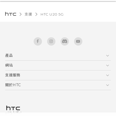
支援
‎HTC U20 5G‎
產品
5G
網站
快速入門手冊
智能手機
使用手冊
HTC Dev
支援服務
區塊鍊手機
HTC Research
服務中心
關於HTC
配件
產品有限保固說明
ESG
VIVE
公告欄
投資人
私隱政策