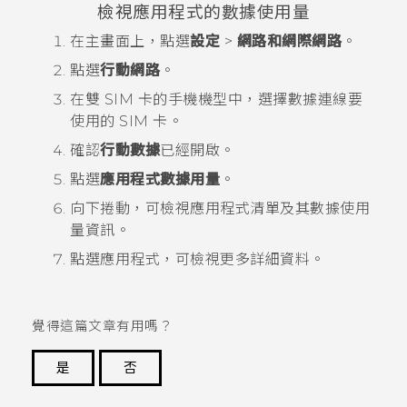
檢視應用程式的數據使用量
在
主畫面
上，點選
設定
>
網路和網際網路
。
點選
行動網路
。
在雙 SIM 卡的手機機型中，選擇數據連線要
使用的 SIM 卡。
確認
行動數據
已經開啟。
點選
應用程式數據用量
。
向下捲動，可檢視應用程式清單及其數據使用
量資訊。
點選應用程式，可檢視更多詳細資料。
覺得這篇文章有用嗎？
是
否
謝謝您！