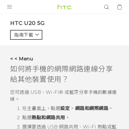
產品
‎HTC U20 5G‎
VIVE
指南下載
智能手機
G REIGNS
< < Menu
配件
如何將手機的網際網路連線分享
VIVERSE
給其他裝置使用？
應用程式
您可透過 USB、
Wi-Fi®
或
藍牙
分享手機的數據連
線。
支援服務
在
主畫面
上，點選
設定
>
網路和網際網路
。
登入
點選
熱點和網路共用
。
選擇要透過 USB 網路共用、
Wi-Fi
熱點或
藍