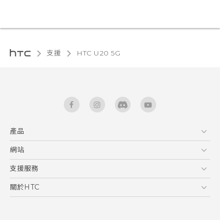
支援
‎HTC U20 5G‎
產品
5G
網站
快速入門手冊
智能手機
使用手冊
HTC Dev
支援服務
區塊鍊手機
HTC Research
服務中心
關於HTC
配件
產品有限保固說明
ESG
VIVE
公告欄
投資人