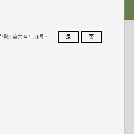
覺得這篇文章有用嗎？
是
否
謝謝您！