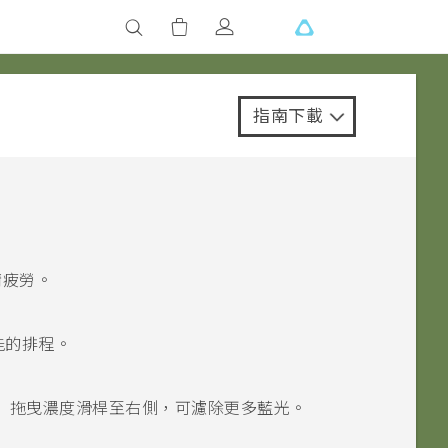
指南下載
睛疲勞。
能的排程。
。
拖曳
濃度
滑桿至右側，可濾除更多藍光。