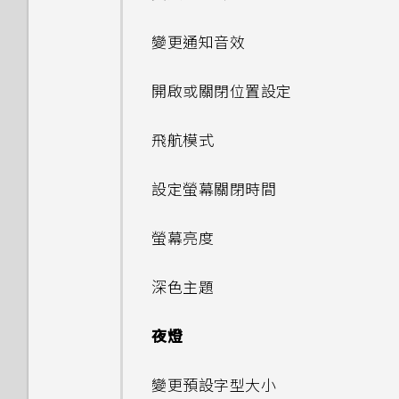
設定智慧鎖
設)
如何在手機與電腦之間複製檔
程式
在 HTC U20 5G 和電腦間複製
案？
檔案
轉寄訊息
拍攝影片
重設 HTC U20 5G (硬體重啟)
與藍牙裝置解除配對
封鎖電話號碼
變更通知音效
在應用程式中啟用背景限制
連線到 VPN
關閉鎖定螢幕
存取設定
設定預設應用程式
卸載記憶卡
封鎖來自不歡迎的聯絡人訊息
拍攝超廣角相片
使用藍牙接收檔案
開啟或關閉位置設定
安裝數位憑證
指紋辨識器
通知
設定應用程式連結
刪除訊息和對話
拍攝特寫相片
使用 NFC
飛航模式
使用 HTC U20 5G 作為 Wi-Fi
為 nano SIM 卡指派 PIN 碼
選取、複製及貼上文字
停用應用程式
無線基地台
拍攝全景相片
設定螢幕關閉時間
輸入文字
透過 USB 分享網際網路連線
掃描條碼
螢幕亮度
中文輸入
深色主題
夜燈
變更預設字型大小