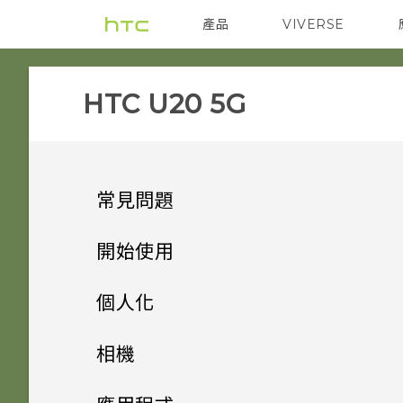
產品
VIVERSE
VIVE
智能手機
‎HTC U20 5G‎
常見問題
電源與充電
開始使用
安全性
打開包裝與設定
手機無法開機時該怎麼做？
個人化
儲存、備份和傳輸
熟悉新手機的功能
忘記了螢幕鎖定密碼、PIN 碼
如果手機不斷重新啟動或無法開
主畫面配置
HTC U20 5G 總覽
相機
或圖形該怎麼辦？
機進入主畫面，該怎麼辦？
應用程式
更新
安裝軟體更新後，為何無法將新
更改瀏覽 HTC U20 5G 的方式
插入 nano SIM 卡和
拍照和錄影
變更桌布