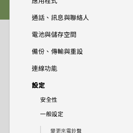
應用程式
的 SD 卡設為內部儲存裝置？
如何使用尋找我的裝置尋找手機
系統效能
手機無法充電時該怎麼做？
microSD 卡
我說「嘿，Google」時，
或清除手機資料？
檢查安全性更新
擷取手機畫面
Google Assistant 為何沒有
新增應用程式至主畫面
安裝及移除應用程式
四鏡頭相機
安裝軟體更新後，曾設為內部儲
通話、訊息與聯絡人
無線與網路
為何電池電力消耗如此快速？
為何手機反應緩慢且靜止不動？
為電池充電
回應？
存空間的 SD 卡會如何？
何謂智慧鎖及如何使用？
從 Google Play 商店安裝應用
開啟或關閉睡眠模式
管理應用程式
新增主畫面小工具
開始使用相機應用程式
手機通話功能
從 Google Play 商店取得應用
設定與其他
程式更新
電池與儲存空間
我可以在手機上切換到另一個
為何手機會自動關機？
開啟或關閉手機
為何手機上的應用程式會當機並
程式
如何將 SD 卡設為可攜式儲存空
為何手機設定螢幕鎖密碼後仍不
NFC 付款應用程式嗎？該怎麼
使用應用程式
觸控手勢
強制關閉？
簡訊與多媒體簡訊
應用程式捷徑
將應用程式整理至資料夾
間？
對焦和縮放
電池
撥打電話
會鎖住？
我能將 Micro SIM 卡剪小為
查看系統軟體版本
做？
備份、傳輸與重設
手機異常過熱或溫度過高時該怎
初次設定手機
從網路下載應用程式
nano SIM 卡以裝入 HTC 裝置
聯絡人
使用時鐘
主畫面
麼辦？
如何知道我是否安裝了惡意的第
切換最近使用的應用程式
儲存空間
關於訊息應用程式
新增或移除主畫面面板
Google 相簿無法讓我刪除 SD
選擇拍攝模式
內嗎？
回撥未接來電
傳輸
延長電池使用時間的提示
檢查系統軟體更新
如何將手機的網際網路連線分享
連線功能
三方應用程式？
新增帳號
卡中的相片。我該怎麼做？
解除安裝應用程式
給其他裝置使用？
查看氣象
鎖定螢幕
聯絡人清單
如何重新啟動手機以進入安全模
同時使用兩個應用程式
傳送簡訊 (SMS)
備份與重設
儲存空間類型
拍攝相片
如何找出手機的 IMEI/MEID 和
接聽來電或拒接來電
使用省電模式
網際網路連線
從舊手機取得內容的方法
設定
式？
如何設定預設的簡訊應用程式？
HTC U20 5G 解除鎖定的方式
如何將檔案與資料夾複製或移到
序號？
我透過藍牙傳送了一些檔案到電
Google 相簿功能介紹
使用快速設定
新增新的聯絡人
記憶卡？
使用子母畫面
傳送多媒體訊息 (MMS)
釋放儲存空間
無線分享
場景偵測
備份 HTC U20 5G
腦。檔案存到哪裡去了？
通話期間可以執行的動作
顯示電池百分比
從 Android 手機傳輸內容
安全性
開啟或關閉數據連線
如何啟用開發人員選項？
更改 nano SIM 卡設定
如何啟用或停用裝置管理員應用
錄音程式
調整音量和音效設定
編輯聯絡人資訊
如何檢視 USB 隨身碟內的檔案
控制應用程式權限
程式？
傳送群組訊息 (SMS)
在內建儲存空間與記憶卡之間複
拍攝連拍相片
備份相片和影片
一般設定
開啟或關閉藍牙
如何將業者的存取點名稱新增至
設定多方通話
查看電池用量
在手機和電腦之間傳送相片、影
管理數據使用量
設定螢幕鎖定
與資料夾？
製或移動檔案
手機？
片及音樂
重新啟動 HTC U20 5G (軟體重
將聯絡人分組成標籤
選擇可以存取您所在位置的應用
回覆訊息
拍攝人像照或自拍照
重設網路設定
連接藍牙耳機
通話記錄
變更來電鈴聲
應用程式電池最佳化
Wi-Fi 連線