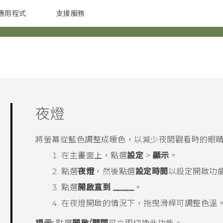
應用程式
支援服務
G REIGNS
配件
夜燈
將螢幕從藍色調整成暖色，以減少夜間觀看時的眼
在
主畫面
上，點選
設定
>
顯示
。
點選
夜燈
，然後點選
設定時間
以設定開啟功
點選
開啟直到 _____
。
在
夜燈
開啟的情況下，拖曳滑桿可調整色溫