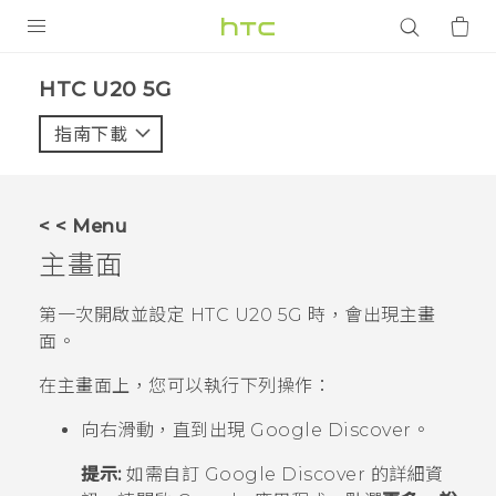
產品
‎HTC U20 5G‎
VIVE
指南下載
智能手機
G REIGNS
< < Menu
配件
主畫面
VIVERSE
第一次開啟並設定
HTC U20 5G
時，會出現
主畫
面
。
應用程式
在
主畫面
上，您可以執行下列操作：
支援服務
向右滑動，直到出現
Google
Discover。
登入
提示:
如需自訂
Google
Discover 的詳細資