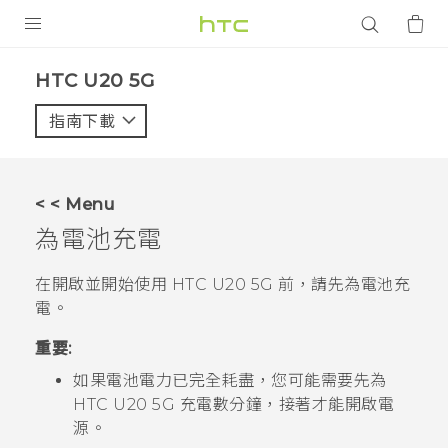
產品
‎HTC U20 5G‎
VIVE
指南下載
智能手機
G REIGNS
< < Menu
配件
為電池充電
VIVERSE
在開啟並開始使用
HTC U20 5G
前，請先為電池充
電。
應用程式
重要:
支援服務
如果電池電力已完全耗盡，您可能需要先為
登入
HTC U20 5G
充電數分鐘，接著才能開啟電
源。