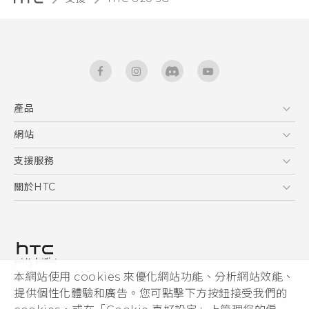
產品
5G
網站
快速入門手冊
智能手機
使用手冊
HTC Dev
支援服務
區塊鍊手機
HTC Research
服務中心
關於HTC
配件
產品有限保固說明
ESG
VIVE
公告欄
投資人
私隱政策
產品安全
本網站使用 cookies 來優化網站功能、分析網站效能、
© 2011-2026 HTC Corporation
提供個性化體驗和廣告。您可點擊下方按鈕接受我們的
加入HTC