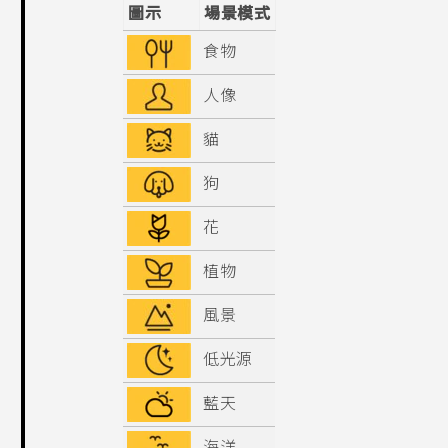
圖示
場景模式
食物
人像
貓
狗
花
植物
風景
低光源
藍天
海洋