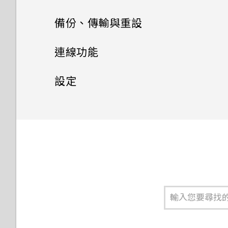
程式
使用應用程式
簡訊與多媒體簡訊
應用程式捷徑
電池
撥打電話
備份、傳輸與重設
從網路下載應用程式
聯絡人
使用時鐘
切換最近使用的應用程式
儲存空間
關於訊息應用程式
回撥未接來電
傳輸
延長電池使用時間的提示
連線功能
解除安裝應用程式
查看氣象
聯絡人清單
同時使用兩個應用程式
傳送簡訊 (SMS)
備份與重設
儲存空間類型
接聽來電或拒接來電
使用省電模式
網際網路連線
從舊手機取得內容的方法
設定
Google 相簿功能介紹
新增新的聯絡人
使用子母畫面
傳送多媒體訊息 (MMS)
釋放儲存空間
無線分享
備份 HTC U20 5G
通話期間可以執行的動作
顯示電池百分比
從 Android 手機傳輸內容
安全性
開啟或關閉數據連線
錄音程式
編輯聯絡人資訊
控制應用程式權限
傳送群組訊息 (SMS)
在內建儲存空間與記憶卡之間複
備份相片和影片
一般設定
開啟或關閉藍牙
設定多方通話
查看電池用量
在手機和電腦之間傳送相片、影
管理數據使用量
設定螢幕鎖定
製或移動檔案
片及音樂
將聯絡人分組成標籤
選擇可以存取您所在位置的應用
回覆訊息
重設網路設定
連接藍牙耳機
通話記錄
變更來電鈴聲
應用程式電池最佳化
Wi-Fi 連線
設定智慧鎖
程式
在 HTC U20 5G 和電腦間複製
檔案
轉寄訊息
重設 HTC U20 5G (硬體重啟)
與藍牙裝置解除配對
封鎖電話號碼
變更通知音效
在應用程式中啟用背景限制
連線到 VPN
關閉鎖定螢幕
設定預設應用程式
卸載記憶卡
封鎖來自不歡迎的聯絡人訊息
使用藍牙接收檔案
開啟或關閉位置設定
安裝數位憑證
指紋辨識器
設定應用程式連結