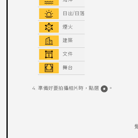
日出/日落
煙火
建築
文件
舞台
準備好要拍攝相片時，點選
。