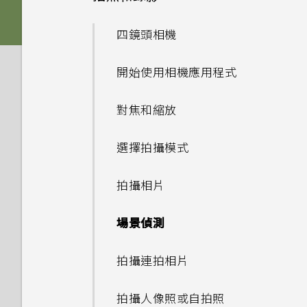
的 SD 卡設為內部儲存裝置？
如何使用尋找我的裝置尋找手機
系統效能
手機無法充電時該怎麼做？
microSD 卡
我說「嘿，Google」時，
或清除手機資料？
檢查安全性更新
擷取手機畫面
Google Assistant 為何沒有
新增應用程式至主畫面
四鏡頭相機
安裝軟體更新後，曾設為內部儲
無線與網路
為何電池電力消耗如此快速？
為何手機反應緩慢且靜止不動？
為電池充電
回應？
存空間的 SD 卡會如何？
何謂智慧鎖及如何使用？
從 Google Play 商店安裝應用
開啟或關閉睡眠模式
新增主畫面小工具
開始使用相機應用程式
設定與其他
程式更新
我可以在手機上切換到另一個
為何手機會自動關機？
開啟或關閉手機
為何手機上的應用程式會當機並
如何將 SD 卡設為可攜式儲存空
為何手機設定螢幕鎖密碼後仍不
NFC 付款應用程式嗎？該怎麼
觸控手勢
強制關閉？
將應用程式整理至資料夾
間？
對焦和縮放
會鎖住？
我能將 Micro SIM 卡剪小為
查看系統軟體版本
做？
手機異常過熱或溫度過高時該怎
初次設定手機
nano SIM 卡以裝入 HTC 裝置
主畫面
麼辦？
如何知道我是否安裝了惡意的第
新增或移除主畫面面板
Google 相簿無法讓我刪除 SD
選擇拍攝模式
內嗎？
檢查系統軟體更新
如何將手機的網際網路連線分享
三方應用程式？
新增帳號
卡中的相片。我該怎麼做？
給其他裝置使用？
鎖定螢幕
如何重新啟動手機以進入安全模
拍攝相片
如何找出手機的 IMEI/MEID 和
式？
如何設定預設的簡訊應用程式？
HTC U20 5G 解除鎖定的方式
如何將檔案與資料夾複製或移到
序號？
我透過藍牙傳送了一些檔案到電
使用快速設定
記憶卡？
場景偵測
腦。檔案存到哪裡去了？
如何啟用開發人員選項？
更改 nano SIM 卡設定
如何啟用或停用裝置管理員應用
調整音量和音效設定
如何檢視 USB 隨身碟內的檔案
程式？
拍攝連拍相片
如何將業者的存取點名稱新增至
與資料夾？
手機？
重新啟動 HTC U20 5G (軟體重
拍攝人像照或自拍照