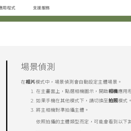
應用程式
支援服務
G REIGNS
配件
場景偵測
在
相片
模式中，場景偵測會自動設定主體場景。
在
主畫面
上，點選相機圖示，開啟
相機
應用
如果手機在其他模式下，請切換至
拍照
模式
將主相機對準拍攝主體。
依照拍攝的主體類型而定，可能會看到以下