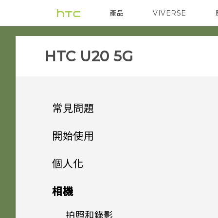
產品
VIVERSE
VIVE
智能手機
‎HTC U20 5G‎
常見問題
電源與充電
開始使用
安全性
打開包裝與設定
手機無法開機時該怎麼做？
個人化
儲存、備份和傳輸
熟悉新手機的功能
忘記了螢幕鎖定密碼、PIN 碼
如果手機不斷重新啟動或無法開
主畫面配置
HTC U20 5G 總覽
相機
或圖形該怎麼辦？
機進入主畫面，該怎麼辦？
應用程式
更新
安裝軟體更新後，為何無法將新
更改瀏覽 HTC U20 5G 的方式
插入 nano SIM 卡和
拍照和錄影
變更桌布