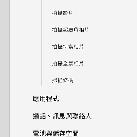
設)
如何在手機與電腦之間複製檔
案？
拍攝影片
存取設定
拍攝超廣角相片
通知
拍攝特寫相片
選取、複製及貼上文字
拍攝全景相片
輸入文字
掃描條碼
中文輸入
應用程式
安裝及移除應用程式
通話、訊息與聯絡人
管理應用程式
手機通話功能
從 Google Play 商店取得應用
電池與儲存空間