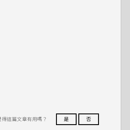
覺得這篇文章有用嗎？
是
否
謝謝您！