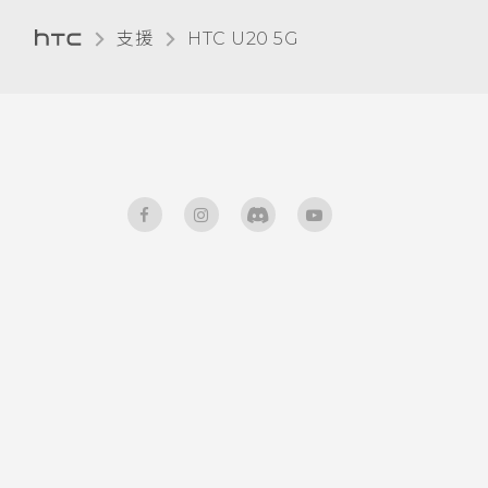
變更顯示語言
支援
‎HTC U20 5G‎
零打擾模式