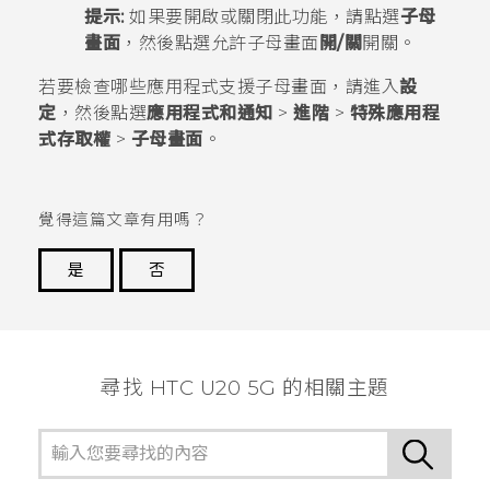
提示:
如果要開啟或關閉此功能，請點選
子母
畫面
，然後點選
允許子母畫面
開/關
開關。
若要檢查哪些應用程式支援子母畫面，請進入
設
定
，然後點選
應用程式和通知
>
進階
>
特殊應用程
式存取權
>
子母畫面
。
覺得這篇文章有用嗎？
是
否
謝謝您！
尋找 ‎HTC U20 5G 的相關主題