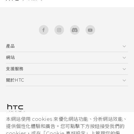
產品
5G
網站
快速入門手冊
智能手機
使用手冊
HTC Dev
支援服務
區塊鍊手機
HTC Research
服務中心
關於HTC
配件
產品有限保固說明
ESG
VIVE
公告欄
投資人
私隱政策
產品安全
本網站使用 cookies 來優化網站功能、分析網站效能、
© 2011-2026 HTC Corporation
提供個性化體驗和廣告。您可點擊下方按鈕接受我們的
加入HTC
cookies，或在「Cookie 喜好設定」上管理您的偏
HTC 法律文件