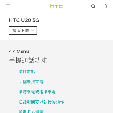
產品
‎HTC U20 5G‎
VIVE
指南下載
智能手機
G REIGNS
< < Menu
配件
手機通話功能
VIVERSE
撥打電話
應用程式
回撥未接來電
支援服務
接聽來電或拒接來電
登入
通話期間可以執行的動作
設定多方通話