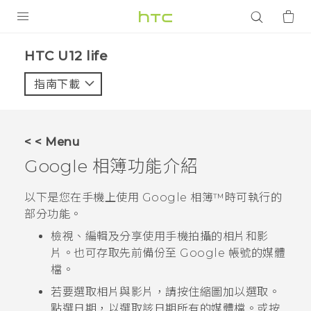
產品
HTC U12 life‎
VIVE
指南下載
智能手機
G REIGNS
< < Menu
配件
Google 相簿
功能介紹
VIVERSE
以下是您在手機上使用
Google 相簿™
時可執行的
部分功能。
應用程式
檢視、編輯及分享使用手機拍攝的相片和影
支援服務
片。也可存取先前備份至
Google
帳號的媒體
檔。
登入
若要選取相片與影片，請按住縮圖加以選取。
點選日期，以選取該日期所有的媒體檔。或按