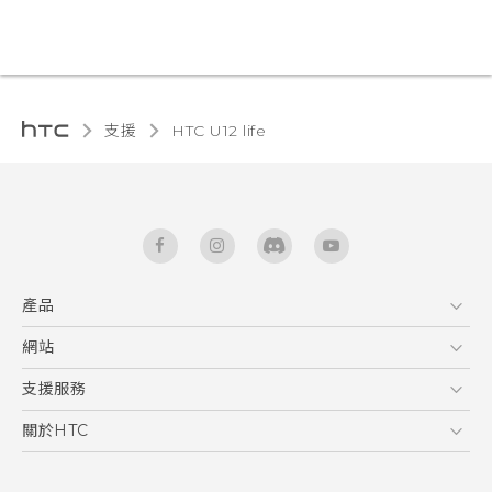
支援
HTC U12 life‎
產品
5G
網站
快速入門手冊
智能手機
使用手冊
HTC Dev
支援服務
區塊鍊手機
HTC Research
服務中心
關於HTC
配件
產品有限保固說明
ESG
VIVE