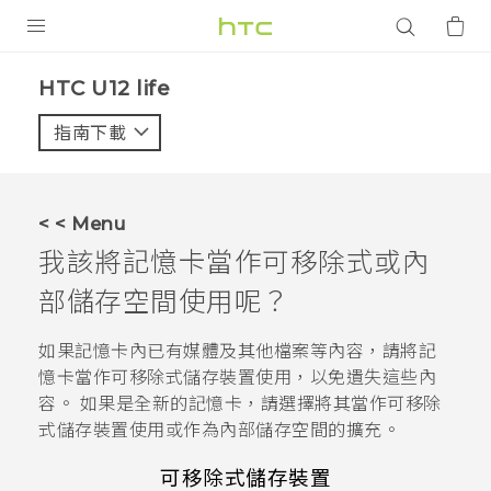
產品
HTC U12 life‎
VIVE
指南下載
智能手機
G REIGNS
< < Menu
配件
我該將記憶卡當作可移除式或內
VIVERSE
部儲存空間使用呢？
應用程式
如果記憶卡內已有媒體及其他檔案等內容，請將記
憶卡當作可移除式儲存裝置使用，以免遺失這些內
支援服務
容。 如果是全新的記憶卡，請選擇將其當作可移除
式儲存裝置使用或作為內部儲存空間的擴充。
登入
可移除式儲存裝置