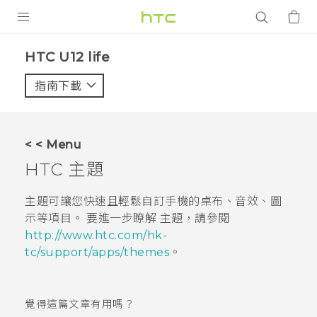
產品
HTC U12 life‎
VIVE
指南下載
智能手機
G REIGNS
< < Menu
配件
HTC
主題
VIVERSE
主題
可讓您快速且輕鬆自訂手機的桌布、音效、圖
示等項目。 要進一步瞭解
主題
，請參閱
應用程式
http://www.htc.com/hk-
tc/support/apps/themes
。
支援服務
登入
覺得這篇文章有用嗎？