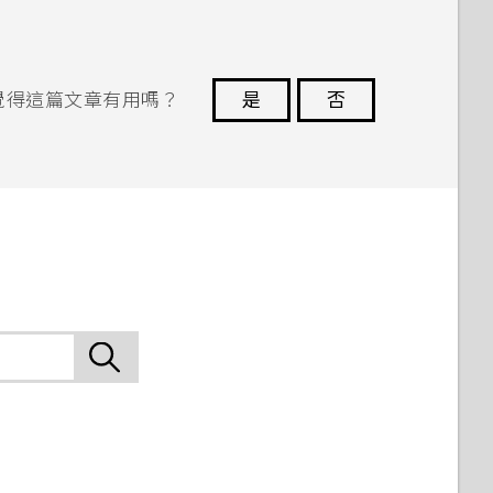
覺得這篇文章有用嗎？
是
否
謝謝您！