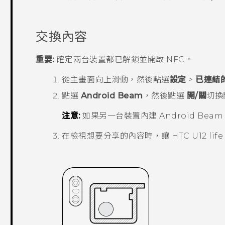
交換內容
重要:
確定兩台裝置都已解鎖並開啟 NFC。
從
主畫面
向上滑動，然後點選
設定
>
已連結
點選
Android Beam
，然後點選
開/關
切換
注意:
如果另一台裝置內建
Android Beam
在檢視想要分享的內容時，讓
HTC U12 life