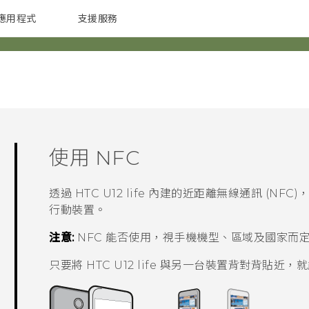
應用程式
支援服務
G REIGNS
配件
使用 NFC
透過
HTC U12 life
內建的近距離無線通訊 (NFC)
行動裝置。
注意:
NFC 能否使用，視手機機型、區域及國家而
只要將
HTC U12 life
與另一台裝置背對背貼近，就