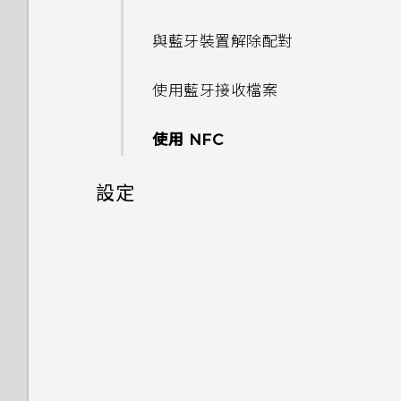
將記憶卡設為內部儲存空間
PIN 碼或圖形該怎麼辦？
氣象
重新啟動 HTC U12 life (軟體重
如何使用硬體按鍵重新啟動手
如何顯示執行中應用程式的清
使用子母畫面
拍攝相片
與藍牙裝置解除配對
切換靜音、震動和一般模式
應用程式電池最佳化
設)
使用雙網路管理員管理 nano
連線到 VPN
機？
如果無法安裝軟體更新，該怎麼
單？
在手機儲存空間和記憶卡之間移
手機遺失或遭竊時該怎麼辦？
SIM 卡
辦？
時鐘
控制應用程式權限
動應用程式及資料
在散景模式下變更焦點
使用藍牙接收檔案
通知
安裝數位憑證
如果手機不斷重新啟動或無法開
使用應用程式時不斷出現要求授
何謂智慧鎖及如何使用？
指紋辨識器
機進入主畫面，該怎麼辦？
如何測試手機上的音訊、顯示和
予權限的提示。為什麼？
設定預設應用程式
在記憶卡之間移動檔案
使用 NFC
其他功能？
選取、複製及貼上文字
使用 HTC U12 life 作為 Wi-Fi
為何重新開啟或開啟手機時出現
熱點
手機無法充電時該怎麼做？
如何啟用開發人員選項？
設定應用程式連結
在手機儲存空間和記憶卡之間複
要求我輸入密碼以解密手機？
設定
為何手機反應緩慢且靜止不動？
輸入文字
製或移動檔案
透過 USB 網路共用分享手機的
為何電池電力消耗如此快速？
如何無法在 Google Play
停用應用程式
移除螢幕鎖時出現裝置保護功能
一般設定
網際網路連線
為何手機會自動關機？
中文輸入
Music 中播放 WMA 音樂檔？
在 HTC U12 life 和電腦之間複
將停止運作的訊息，裝置保護是
製檔案
安全性設定
什麼意思？
請勿打擾模式
結束或關閉應用程式最好的方式
GPS 關閉時能否在鎖定螢幕上
為何？
顯示氣象？
協助工具設定
卸載記憶卡
為何手機設定螢幕鎖密碼後仍不
為 nano SIM 卡指派 PIN 碼
位置設定
會鎖住？
如何查看手機內建的記憶體容量
為何應用程式圖示不再顯示未讀
協助工具設定
設定螢幕鎖定
及使用量？
訊息和通知等未讀項目數量？
飛安模式