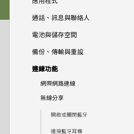
應用程式
記憶卡？
相片看起來模糊不清嗎？以下有
電源與充電
更新
如何將手機的網際網路連線分享
音效偏好設定
一些拍照秘訣
HTC Sense 主畫面
插入 nano SIM 卡和
啟動列
給其他裝置使用？
變更主畫面
Google 相簿
拍攝連續的相片
如何檢視 USB 隨身碟內的檔案
通話、訊息與聯絡人
備份與傳輸
microSD 卡
Doze 模式如何節省電池電力？
與資料夾？
軟體與應用程式更新
開啟或關閉睡眠模式
變更來電鈴聲
新增主畫面小工具
安裝及移除應用程式
要如何得知我的手機能否在其他
主畫面桌布
拍攝影片
手機通話功能
Google 相簿功能介紹
通話與 SIM 卡
電池與儲存空間
如何備份相片及影片？
為電池充電
Android 中的應用程式待機如
國家的本國網路內使用？
我將記憶卡格式化以作為內部儲
安裝軟體更新
鎖定螢幕
變更通知音效
使用應用程式
何節省電池電力？
新增主畫面捷徑
簡訊與多媒體簡訊
解除安裝應用程式
設定與其他
變更預設字型大小
存空間使用時，卻出現該記憶卡
拍攝自拍照
檢視相片及影片
電池
撥打電話
我能將 Micro SIM 卡剪小為
備份、傳輸與重設
如何在手機與電腦之間複製檔
切換手機開關
我透過藍牙傳送了一些檔案到電
速度太慢的訊息。為什麼？
安裝應用程式更新
Nano SIM 卡以裝入手機內
HTC 應用程式
觸控手勢
案？
設定預設音量
聯絡人
存取應用程式
應用程式
設定中的電池最佳化有何作用？
分類小工具面板和啟動列上的應
腦。檔案存到哪裡去了？
從 Google Play 商店取得應用
儲存空間
透過 Android 訊息傳送簡訊或
如何找出手機的 IMEI/MEID 和
拍攝自拍影片
嗎？
編輯相片
收到來電
備份與重設
延長電池使用時間的提示
連線功能
初次設定手機
用程式
程式
多媒體簡訊
我的手機是全新的，但可用儲存
序號？
錄音程式
從 Google Play 商店安裝應用
Boost+
認識手機設定
系統效能
排列應用程式
聯絡人清單
如何節省電池電力？
如何在電信業者的網路中新增存
為何手機上的應用程式會當機並
空間卻比總容量少。為什麼？
釋放儲存空間
程式更新
使用美膚功能
剪輯影片
緊急電話
使用省電模式
網際網路連線
備份 HTC U12 life
新增社交網路、電子郵件帳號等
移動主畫面項目
取點？
強制關閉？
從網路下載應用程式
為何手機會對我說話？如何關閉
錄音
安全性
HTC BlinkFeed
使用快速設定
手機異常過熱或溫度過高時該怎
應用程式捷徑
新增新的聯絡人
螢幕關閉一段時間後，為何我無
使用 microSD 記憶卡作為可
此功能？
儲存空間類型
無線分享
使用自拍計時器拍照
通話期間可以執行的動作
顯示電池百分比
重設網路設定
開啟或關閉數據連線
麼辦？
選擇要用於數據連線的 nano
法接收郵件與即時訊息通知？網
移除主畫面項目
如何知道我是否在手機上安裝了
移除式儲存裝置和使用內部儲存
如何在重設手機後通過
HTC 主題
擷取手機畫面
SIM 卡
路電台廣播也停止了。
惡意的第三方應用程式？
切換最近使用的應用程式
空間有何不同？
編輯聯絡人的資訊
如何啟用或停用裝置管理員應用
我該將記憶卡當作可移除式或內
拍攝全景相片
開啟或關閉藍牙
Google 登入畫面？
設定多方通話
查看電池用量
重設 HTC U12 life (硬體重設)
管理數據使用量
如何查看手機最新的軟體更新？
程式？
部儲存空間使用呢？
郵件
旅行模式
選擇用來傳送 SMS 和 MMS 的
手機無法開機時該怎麼做？
如何設定預設的簡訊應用程式？
同時使用兩個應用程式
將聯絡人分組成標籤
相機基本資訊
連接藍牙耳機
忘記了手機的螢幕鎖定密碼、
通話記錄
查看電池記錄
SIM 卡
Wi-Fi 連線
更新手機軟體前該做哪些準備？