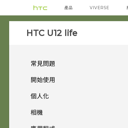
產品
VIVERSE
VIVE
智能手機
HTC U12 life‎
常見問題
音效與顯示
開始使用
相機
手機上的各種便利功能
我認為麥克風壞了。我該怎麼
個人化
做？
儲存空間
打開包裝與設定
為何拍攝的人像照在電腦上會以
主畫面配置與字型
Android 8.0
相機
橫向顯示？
無線與網路
熟悉新手機的功能
如何將檔案與資料夾複製或移到
小工具與捷徑
HTC U12 life 概觀
完全個人專屬
拍照和錄影
新增或移除小工具面板