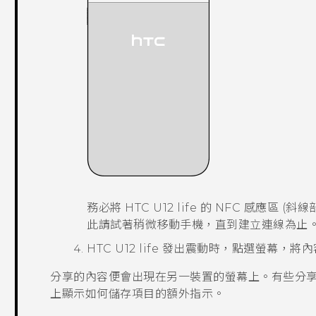
務必將
HTC U12 life
的 NFC 感應區 (斜
此請試著稍微移動手機，直到建立連線為止
HTC U12 life
發出震動時，點選螢幕，將內
分享的內容便會出現在另一裝置的螢幕上。有些分享的
上顯示如何儲存項目的額外指示。