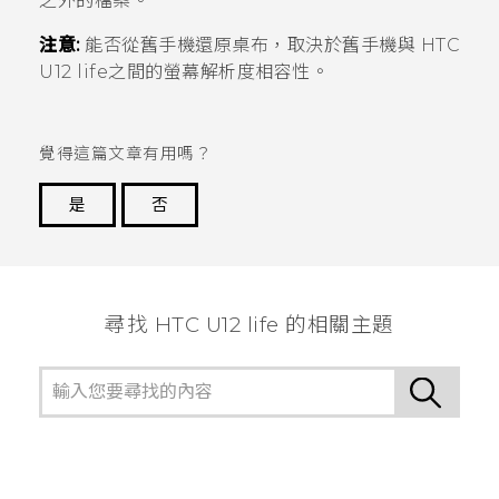
之外的檔案。
注意:
能否從舊手機還原桌布，取決於舊手機與
HTC
U12 life
之間的螢幕解析度相容性。
覺得這篇文章有用嗎？
是
否
謝謝您！
尋找 HTC U12 life 的相關主題