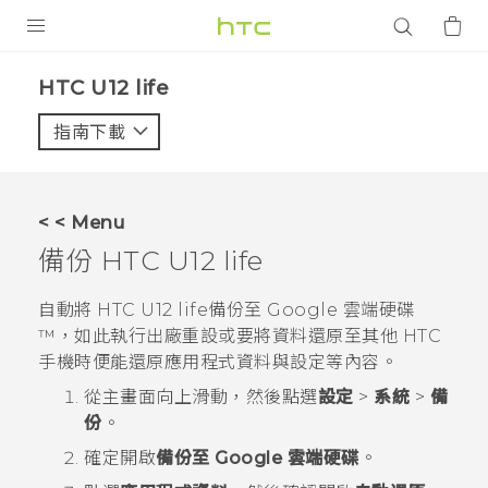
產品
HTC U12 life‎
VIVE
指南下載
智能手機
G REIGNS
< < Menu
配件
備份
HTC U12 life
VIVERSE
自動將
HTC U12 life
備份至
Google 雲端硬碟
™
，如此執行出廠重設或要將資料還原至其他 HTC
應用程式
手機時便能還原應用程式資料與設定等內容。
支援服務
從
主畫面
向上滑動，然後點選
設定
>
系統
>
備
份
。
登入
確定開啟
備份至 Google 雲端硬碟
。