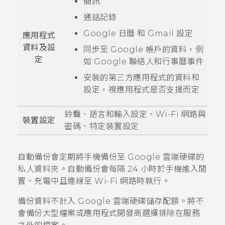
簡訊
通話記錄
Google 日曆
和
Gmail
設定
應用程式
資料及設
同步至
Google
帳戶的資料，例
定
如
Google
聯絡人和行事曆事件
安裝的第三方應用程式的資料和
設定，視應用程式是否支援而定
鈴聲、語言和輸入設定、
Wi-Fi
網路與
裝置設定
密碼、特定裝置設定
自動備份會定期將手機備份至
Google 雲端硬碟
的
私人資料夾。自動備份會每隔 24 小時於手機進入閒
置、充電中且連線至
Wi-Fi
網路時執行。
備份資料不計入
Google 雲端硬碟
儲存配額。將不
會備份大型檔案或應用程式開發商選擇排除在服務