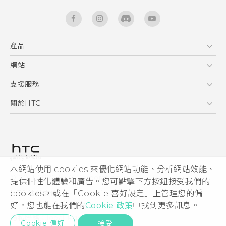
產品
5G
網站
快速入門手冊
智能手機
使用手冊
HTC Dev
支援服務
區塊鍊手機
HTC Research
服務中心
關於HTC
配件
產品有限保固說明
ESG
VIVE
公告欄
投資人
私隱政策
產品安全
本網站使用 cookies 來優化網站功能、分析網站效能、
© 2011-2026 HTC Corporation
提供個性化體驗和廣告。您可點擊下方按鈕接受我們的
加入HTC
HTC 法律文件
cookies，或在「Cookie 喜好設定」上管理您的偏
Security and Privacy Whitepaper
好。您也能在我們的
Cookie 政策
中找到更多訊息。
隱私聯絡:
Global-Privacy@htc.com
Cookie 偏好
接受