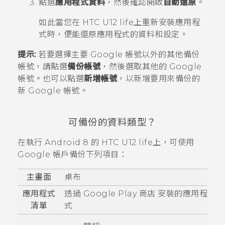
點選
應用程式資料
，然後確認開啟
自動還原
。
如此當您在
HTC U12 life
上重新安裝應用程
式時，便能還原應用程式的資料和設定。
提示:
若要選擇主要
Google
帳號以外的其他備份
帳號，請點選
備份帳號
，然後選取其他的
Google
帳號。也可以點選
新增帳號
，以新增要用來備份的
新
Google
帳號。
可備份的資料類型？
在執行
Android
8 的
HTC U12 life
上，可使用
Google
帳戶備份下列項目：
主畫面
桌布
應用程式
透過
Google Play 商店
安裝的應用程
清單
式