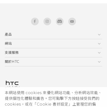
產品
5G
網站
快速入門手冊
智能手機
使用手冊
HTC Dev
支援服務
區塊鍊手機
HTC Research
服務中心
關於HTC
配件
產品有限保固說明
ESG
VIVE
公告欄
投資人
私隱政策
產品安全
本網站使用 cookies 來優化網站功能、分析網站效能、
© 2011-2026 HTC Corporation
提供個性化體驗和廣告。您可點擊下方按鈕接受我們的
加入HTC
HTC 法律文件
cookies，或在「Cookie 喜好設定」上管理您的偏
Security and Privacy Whitepaper