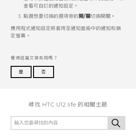
查看可自訂的通知設定。
點選想要切換的選項旁的
開/關
切換開關。
應用程式通知設定將套用至
通知
面板中的通知和鎖
定螢幕。
覺得這篇文章有用嗎？
是
否
謝謝您！
尋找 HTC U12 life 的相關主題