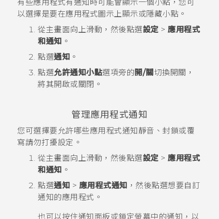
有些應用程式有通知時可能會顯示一個小點，您可
以選擇是要在應用程式圖示上顯示或隱藏小點。
從
主畫面
向上滑動，然後點選
設定
>
應用程式
和通知
。
點選
通知
。
點選
允許通知小點
選項旁的
開/關
切換開關，
將其開啟或關閉。
管理應用程式通知
您可選擇要允許哪些應用程式通知靜音、封鎖或覆
寫
請勿打擾
設定。
從
主畫面
向上滑動，然後點選
設定
>
應用程式
和通知
。
點選
通知
>
應用程式通知
，然後點選想要自訂
通知的應用程式。
也可以按住通知面板或鎖定螢幕中的通知，以