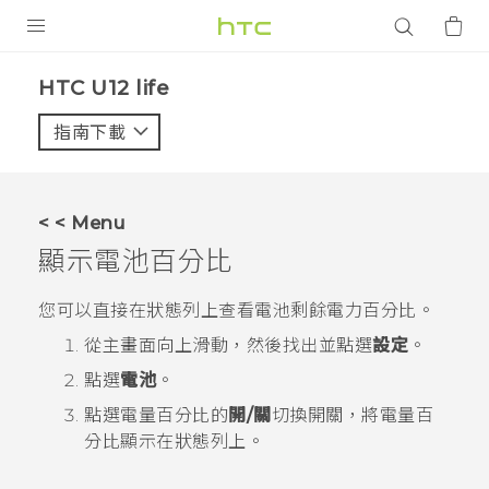
產品
HTC U12 life‎
VIVE
指南下載
智能手機
G REIGNS
< < Menu
配件
顯示電池百分比
VIVERSE
您可以直接在狀態列上查看電池剩餘電力百分比。
應用程式
從
主畫面
向上滑動，然後找出並點選
設定
。
點選
電池
。
支援服務
點選電量百分比的
開/關
切換開關，將電量百
登入
分比顯示在狀態列上。