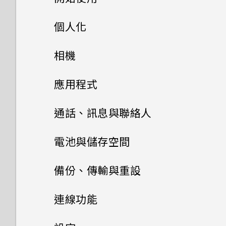
路電台廣播也停止了。
惡意的第三方應用程式？
空間有何不同？
如何啟用或停用裝置管理員應用
Google 登入畫面？
如何查看手機最新的軟體更新？
程式？
手機上的各種便利功能
個人化
手機無法開機時該怎麼做？
如何設定預設的簡訊應用程式？
忘記了手機的螢幕鎖定密碼、
更新手機軟體前該做哪些準備？
打開包裝與設定
主畫面配置與字型
PIN 碼或圖形該怎麼辦？
Android 8.0
相機
如何使用硬體按鍵重新啟動手
如何顯示執行中應用程式的清
機？
如果無法安裝軟體更新，該怎麼
熟悉新手機的功能
單？
小工具與捷徑
HTC U12 life 概觀
手機遺失或遭竊時該怎麼辦？
完全個人專屬
拍照和錄影
新增或移除小工具面板
辦？
應用程式
更新
如果手機不斷重新啟動或無法開
使用應用程式時不斷出現要求授
音效偏好設定
HTC Sense 主畫面
插入 nano SIM 卡和
啟動列
何謂智慧鎖及如何使用？
變更主畫面
Google 相簿
拍攝連續的相片
機進入主畫面，該怎麼辦？
如何測試手機上的音訊、顯示和
予權限的提示。為什麼？
通話、訊息與聯絡人
microSD 卡
其他功能？
軟體與應用程式更新
開啟或關閉睡眠模式
變更來電鈴聲
新增主畫面小工具
安裝及移除應用程式
為何重新開啟或開啟手機時出現
主畫面桌布
拍攝影片
手機通話功能
Google 相簿功能介紹
手機無法充電時該怎麼做？
如何啟用開發人員選項？
電池與儲存空間
為電池充電
要求我輸入密碼以解密手機？
為何手機反應緩慢且靜止不動？
安裝軟體更新
鎖定螢幕
變更通知音效
使用應用程式
新增主畫面捷徑
簡訊與多媒體簡訊
解除安裝應用程式
變更預設字型大小
拍攝自拍照
檢視相片及影片
電池
為何電池電力消耗如此快速？
撥打電話
如何無法在 Google Play
備份、傳輸與重設
切換手機開關
移除螢幕鎖時出現裝置保護功能
為何手機會自動關機？
Music 中播放 WMA 音樂檔？
安裝應用程式更新
HTC 應用程式
觸控手勢
設定預設音量
聯絡人
存取應用程式
將停止運作的訊息，裝置保護是
分類小工具面板和啟動列上的應
從 Google Play 商店取得應用
儲存空間
透過 Android 訊息傳送簡訊或
拍攝自拍影片
編輯相片
收到來電
備份與重設
延長電池使用時間的提示
連線功能
初次設定手機
什麼意思？
用程式
程式
多媒體簡訊
錄音程式
結束或關閉應用程式最好的方式
GPS 關閉時能否在鎖定螢幕上
從 Google Play 商店安裝應用
Boost+
認識手機設定
排列應用程式
聯絡人清單
為何？
釋放儲存空間
顯示氣象？
程式更新
使用美膚功能
剪輯影片
緊急電話
使用省電模式
網際網路連線
備份 HTC U12 life