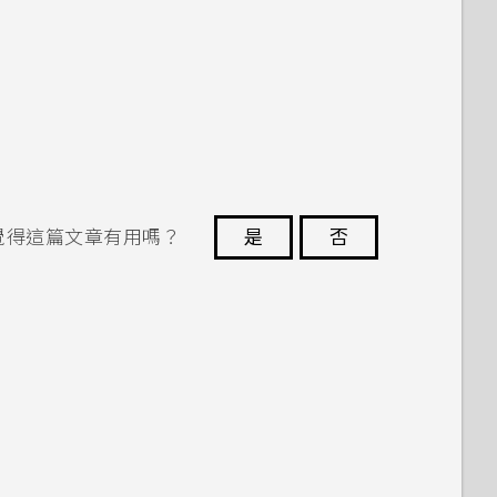
覺得這篇文章有用嗎？
是
否
謝謝您！