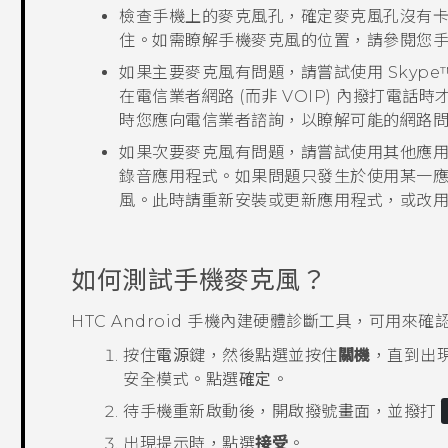
檢查手機上的麥克風孔，確定麥克風孔沒有
住。如需瞭解手機麥克風的位置，請參閱您
如果主要麥克風有問題，請嘗試使用
Skype
在電信業者網路 (而非 VOIP) 內撥打電
時您應向電信業者諮詢，以瞭解可能的網路
如果次要麥克風有問題，請嘗試使用其他應
錄音應用程式。如果問題只發生於使用某一
風。此時請重新安裝或更新應用程式，或改
如何測試手機麥克風？
HTC
Android
手機內建硬體診斷工具，可用來確
按住
電源
鍵，然後點選並按住
關機
，直到出
安全模式
。點選
確定
。
待手機重新啟動後，開啟撥號畫面，並撥打
出現提示時，點選
接受
。