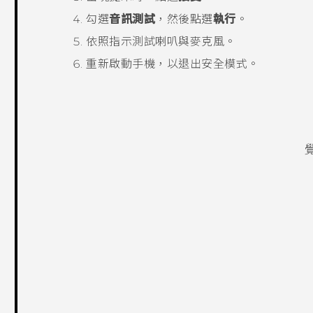
勾選
音訊測試
，然後點選
執行
。
依照指示測試喇叭與麥克風。
重新啟動手機，以退出
安全模式
。