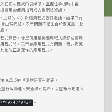
卡入任何灰塵或口袋線頭，且握住手機時未蓋
手機適用的使用指南或支援網站資訊。
™
之類的 VOIP 應用程式撥打電話。如果只有
話時才會出現問題，表示問題不是出自於麥克風，此
問題。
用程式錄音，像是使用
相機
應用程式錄影或使用
應用程式時，表示該應用程式有問題，而非麥克
用其他能正常運作的應用程式。
認麥克風或喇叭硬體是否有問題。
現
重新啟動進入安全模式
提示，以重新啟動進入
*#*#3424#*#*
。