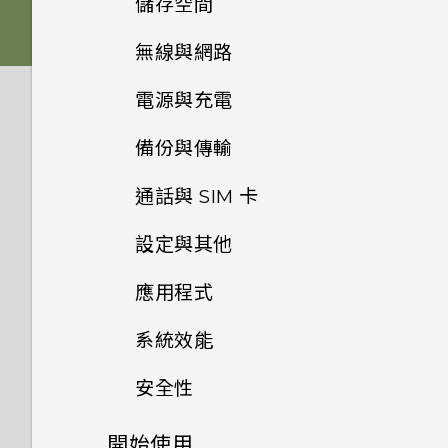
儲存空間
為何拍攝的人像照在電腦上會以
橫向顯示？
無線與網路
如何將檔案與資料夾複製或移到
記憶卡？
相片看起來模糊不清嗎？以下有
電源與充電
如何將手機的網際網路連線分享
一些拍照秘訣
給其他裝置使用？
如何檢視 USB 隨身碟內的檔案
備份與傳輸
Doze 模式如何節省電池電力？
與資料夾？
要如何得知我的手機能否在其他
通話與 SIM 卡
如何備份相片及影片？
Android 中的應用程式待機如
國家的本國網路內使用？
我將記憶卡格式化以作為內部儲
何節省電池電力？
設定與其他
存空間使用時，卻出現該記憶卡
我能將 Micro SIM 卡剪小為
如何在手機與電腦之間複製檔
我透過藍牙傳送了一些檔案到電
速度太慢的訊息。為什麼？
Nano SIM 卡以裝入手機內
案？
應用程式
設定中的電池最佳化有何作用？
腦。檔案存到哪裡去了？
如何找出手機的 IMEI/MEID 和
嗎？
我的手機是全新的，但可用儲存
序號？
系統效能
如何節省電池電力？
如何在電信業者的網路中新增存
為何手機上的應用程式會當機並
空間卻比總容量少。為什麼？
取點？
強制關閉？
為何手機會對我說話？如何關閉
安全性
手機異常過熱或溫度過高時該怎
螢幕關閉一段時間後，為何我無
使用 microSD 記憶卡作為可
此功能？
麼辦？
法接收郵件與即時訊息通知？網
如何知道我是否在手機上安裝了
移除式儲存裝置和使用內部儲存
開始使用
如何在重設手機後通過