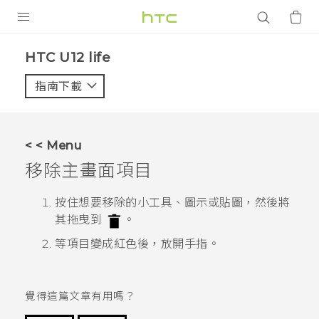
產品
HTC U12 life‎
VIVE
指南下載
智能手機
G REIGNS
< < Menu
配件
移除主畫面項目
VIVERSE
按住想要移除的小工具、圖示或貼圖，然後將
其拖曳到
。
應用程式
等項目變成紅色後，放開手指。
支援服務
登入
覺得這篇文章有用嗎？