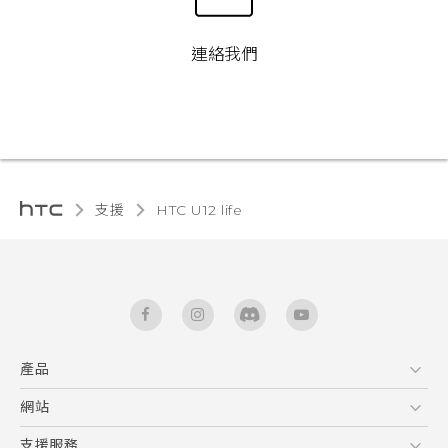
連絡我們
支援
HTC U12 life‎
產品
5G
網站
快速入門手冊
智能手機
使用手冊
HTC Dev
支援服務