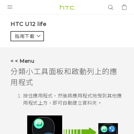
產品
HTC U12 life‎
VIVE
指南下載
智能手機
G REIGNS
< < Menu
配件
分類小工具面板和啟動列上的應
VIVERSE
用程式
應用程式
按住應用程式，然後將應用程式拖曳到其他應
用程式上方，即可自動建立資料夾。
支援服務
登入