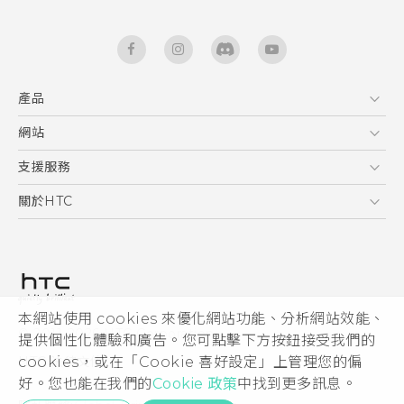
產品
5G
網站
快速入門手冊
智能手機
使用手冊
HTC Dev
支援服務
區塊鍊手機
HTC Research
服務中心
關於HTC
配件
產品有限保固說明
ESG
VIVE
公告欄
投資人
私隱政策
產品安全
本網站使用 cookies 來優化網站功能、分析網站效能、
© 2011-2026 HTC Corporation
提供個性化體驗和廣告。您可點擊下方按鈕接受我們的
加入HTC
HTC 法律文件
cookies，或在「Cookie 喜好設定」上管理您的偏
Security and Privacy Whitepaper
好。您也能在我們的
Cookie 政策
中找到更多訊息。