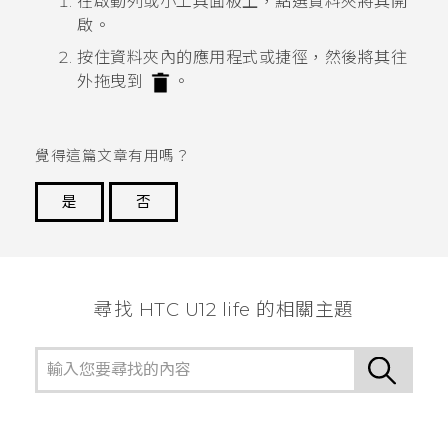
在啟動列或小工具面板上，點選資料夾將其開
啟。
按住資料夾內的應用程式或捷徑，然後將其往
外拖曳到
。
覺得這篇文章有用嗎？
是
否
謝謝您！
尋找 HTC U12 life 的相關主題