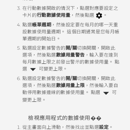
在行動數據開啟的情況下，點選對應要設定之
卡片的
行動數據使用量
，然後點選
。
點選
帳單週期
，然後設定要在每月的哪一天重
設數據使用量週期。
這個日期通常是您每月帳
單週期的開始日。
點選設定數據警告的
開/關
切換開關，開啟此
選項，然後點選
數據用量警告
，輸入要在達到
每月數據上限之前發出警示的數據使用量。
點
選
可變更上限。
點選設定數據警告的
開/關
切換開關，開啟此
選項，然後點選
數據用量上限
，然後輸入要自
動停用數據連線的數據使用量。
點選
可
變更上限。
檢視應用程式的數據使用��
從
主畫面
向上滑動，然後找出並點選
設定
。