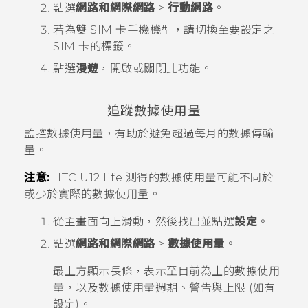
點選
網路和網際網路
>
行動網路
。
若為雙 SIM 卡手機機型，請切換至要設定之
SIM 卡的標籤。
點選
漫遊
，開啟或關閉此功能。
追蹤數據使用量
監控數據使用量，有助於避免超過每月的數據傳輸
量。
注意:
HTC U12 life
測得的數據使用量可能不同於
或少於實際的數據使用量。
從
主畫面
向上滑動，然後找出並點選
設定
。
點選
網路和網際網路
>
數據使用量
。
最上方顯示長條，表示至目前為止的數據使用
量，以及數據使用量週期、警告與上限 (如有
設定)。