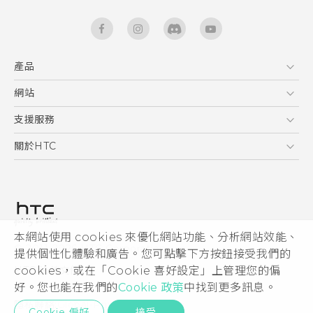
產品
5G
網站
快速入門手冊
智能手機
使用手冊
HTC Dev
支援服務
區塊鍊手機
HTC Research
服務中心
關於HTC
配件
產品有限保固說明
ESG
VIVE
公告欄
投資人
私隱政策
產品安全
本網站使用 cookies 來優化網站功能、分析網站效能、
© 2011-2026 HTC Corporation
提供個性化體驗和廣告。您可點擊下方按鈕接受我們的
加入HTC
cookies，或在「Cookie 喜好設定」上管理您的偏
HTC 法律文件
Security and Privacy Whitepaper
好。您也能在我們的
Cookie 政策
中找到更多訊息。
隱私聯絡:
Global-Privacy@htc.com
Cookie 偏好
接受