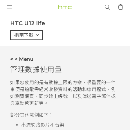
產品
HTC U12 life‎
VIVE
指南下載
智能手機
G REIGNS
< < Menu
配件
管理數據使用量
VIVERSE
如果您使用的是有數據上限的方案，很重要的一件
事便是追蹤需經常收發資料的活動和應用程式，例
應用程式
如瀏覽網頁、同步線上帳號，以及傳送電子郵件或
分享動態更新等。
支援服務
部分其他範例如下：
登入
串流網路影片和音樂