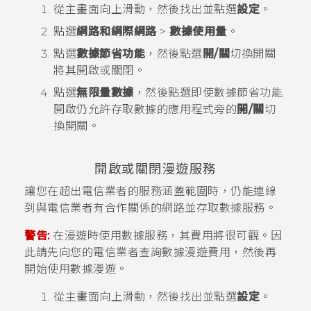
從
主畫面
向上滑動，然後找出並點選
設定
。
點選
網路和網際網路
>
數據使用量
。
點選
數據節省功能
，然後點選
開/關
切換開關
將其開啟或關閉。
點選
無限量數據
，然後點選即使數據節省功能
開啟仍允許存取數據的應用程式旁的
開/關
切
換開關。
開啟或關閉漫遊服務
讓您在超出電信業者的服務涵蓋範圍時，仍能連線
到與電信業者有合作關係的網路並存取數據服務。
警告:
在漫遊時使用數據服務，其費用將很可觀。因
此請先向您的電信業者查詢數據漫遊費用，然後再
開始使用數據漫遊。
從
主畫面
向上滑動，然後找出並點選
設定
。