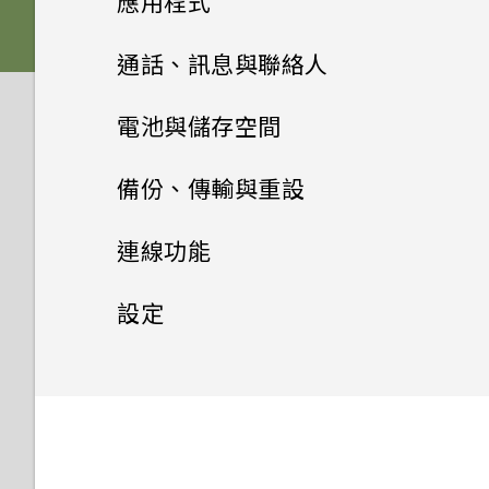
應用程式
記憶卡？
相片看起來模糊不清嗎？以下有
電源與充電
更新
如何將手機的網際網路連線分享
音效偏好設定
一些拍照秘訣
HTC Sense 主畫面
插入 nano SIM 卡和
啟動列
給其他裝置使用？
變更主畫面
Google 相簿
拍攝連續的相片
如何檢視 USB 隨身碟內的檔案
通話、訊息與聯絡人
備份與傳輸
microSD 卡
Doze 模式如何節省電池電力？
與資料夾？
軟體與應用程式更新
開啟或關閉睡眠模式
變更來電鈴聲
新增主畫面小工具
安裝及移除應用程式
要如何得知我的手機能否在其他
主畫面桌布
拍攝影片
手機通話功能
Google 相簿功能介紹
通話與 SIM 卡
電池與儲存空間
如何備份相片及影片？
為電池充電
Android 中的應用程式待機如
國家的本國網路內使用？
我將記憶卡格式化以作為內部儲
安裝軟體更新
鎖定螢幕
變更通知音效
使用應用程式
何節省電池電力？
新增主畫面捷徑
簡訊與多媒體簡訊
解除安裝應用程式
設定與其他
變更預設字型大小
存空間使用時，卻出現該記憶卡
拍攝自拍照
檢視相片及影片
電池
撥打電話
我能將 Micro SIM 卡剪小為
備份、傳輸與重設
如何在手機與電腦之間複製檔
切換手機開關
我透過藍牙傳送了一些檔案到電
速度太慢的訊息。為什麼？
安裝應用程式更新
Nano SIM 卡以裝入手機內
HTC 應用程式
觸控手勢
案？
設定預設音量
聯絡人
存取應用程式
應用程式
設定中的電池最佳化有何作用？
分類小工具面板和啟動列上的應
腦。檔案存到哪裡去了？
從 Google Play 商店取得應用
儲存空間
透過 Android 訊息傳送簡訊或
如何找出手機的 IMEI/MEID 和
拍攝自拍影片
嗎？
編輯相片
收到來電
備份與重設
延長電池使用時間的提示
連線功能
初次設定手機
用程式
程式
多媒體簡訊
我的手機是全新的，但可用儲存
序號？
錄音程式
從 Google Play 商店安裝應用
Boost+
認識手機設定
系統效能
排列應用程式
聯絡人清單
如何節省電池電力？
如何在電信業者的網路中新增存
為何手機上的應用程式會當機並
空間卻比總容量少。為什麼？
釋放儲存空間
程式更新
使用美膚功能
剪輯影片
緊急電話
使用省電模式
網際網路連線
備份 HTC U12 life
設定
新增社交網路、電子郵件帳號等
移動主畫面項目
取點？
強制關閉？
從網路下載應用程式
為何手機會對我說話？如何關閉
錄音
安全性
HTC BlinkFeed
使用快速設定
手機異常過熱或溫度過高時該怎
應用程式捷徑
新增新的聯絡人
螢幕關閉一段時間後，為何我無
使用 microSD 記憶卡作為可
此功能？
儲存空間類型
無線分享
使用自拍計時器拍照
通話期間可以執行的動作
顯示電池百分比
重設網路設定
一般設定
開啟或關閉數據連線
麼辦？
選擇要用於數據連線的 nano
法接收郵件與即時訊息通知？網
移除主畫面項目
如何知道我是否在手機上安裝了
移除式儲存裝置和使用內部儲存
如何在重設手機後通過
HTC 主題
擷取手機畫面
SIM 卡
路電台廣播也停止了。
惡意的第三方應用程式？
切換最近使用的應用程式
空間有何不同？
編輯聯絡人的資訊
如何啟用或停用裝置管理員應用
我該將記憶卡當作可移除式或內
拍攝全景相片
安全性設定
開啟或關閉藍牙
Google 登入畫面？
設定多方通話
查看電池用量
重設 HTC U12 life (硬體重設)
管理數據使用量
如何查看手機最新的軟體更新？
請勿打擾模式
程式？
部儲存空間使用呢？
郵件
旅行模式
選擇用來傳送 SMS 和 MMS 的
手機無法開機時該怎麼做？
如何設定預設的簡訊應用程式？
同時使用兩個應用程式
將聯絡人分組成標籤
協助工具設定
相機基本資訊
連接藍牙耳機
忘記了手機的螢幕鎖定密碼、
通話記錄
為 nano SIM 卡指派 PIN 碼
查看電池記錄
SIM 卡
Wi-Fi 連線
更新手機軟體前該做哪些準備？