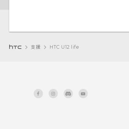
如何重新啟動手機以進入安全模
為何說出「OK Google」無法
式？
啟動 Google 個人助理？
如何從通知面板中移除顯示特定
我經常因為誤觸最近使用的應用
應用程式正在背景中執行的通
程式或返回鍵而退出正在玩的遊
支援
HTC U12 life‎
知？
戲。如何避免此狀況？
何謂螢幕固定功能？如何固定應
用程式？
Google Play Protect 有何作
用？如何查看功能是否啟用？
如何在郵件應用程式內登入我的
Microsoft 電子郵件帳號？