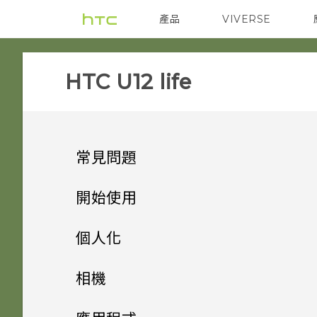
產品
VIVERSE
VIVE
智能手機
HTC U12 life‎
常見問題
音效與顯示
開始使用
相機
手機上的各種便利功能
我認為麥克風壞了。我該怎麼
個人化
做？
儲存空間
打開包裝與設定
為何拍攝的人像照在電腦上會以
主畫面配置與字型
Android 8.0
相機
橫向顯示？
無線與網路
熟悉新手機的功能
如何將檔案與資料夾複製或移到
小工具與捷徑
HTC U12 life 概觀
完全個人專屬
拍照和錄影
新增或移除小工具面板