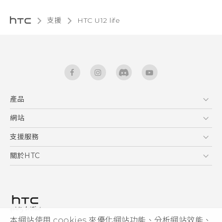
支援
HTC U12 life‎
產品
5G
網站
快速入門手冊
智能手機
使用手冊
HTC Dev
支援服務
區塊鍊手機
HTC Research
服務中心
關於HTC
配件
產品有限保固說明
ESG
VIVE
公告欄
投資人
私隱政策
產品安全
本網站使用 cookies 來優化網站功能、分析網站效能、