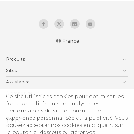
France
Française - Guide de démarrage rapide
Produits
Française - Mode d'emploi
English - Quick start guide
Smartphones
Sites
English - User manual
5G
HTC Vive
Assistance
Vive
HTC Dev
Assistance
À propos de HTC
Ce site utilise des cookies pour optimiser les
Accessoires
HTC Pro
eCommerce Support
fonctionnalités du site, analyser les
ESG
performances du site et fournir une
Informations sur la société
expérience personnalisée et la publicité. Vous
Sécurité du produit
pouvez accepter nos cookies en cliquant sur
Politique de confidentialité
le bouton ci-dessous ou gérer vos