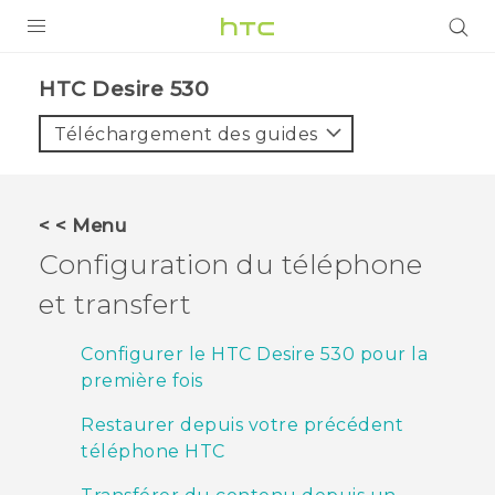
PRODUITS
HTC Desire 530‎
VIVE
Téléchargement des guides
G REIGNS
SMARTPHONES
< < Menu
ACCESSOIRES
Configuration du téléphone
VIVERSE
et transfert
ASSISTANCE
Configurer le HTC Desire 530 pour la
première fois
Appareils HTC & Accessoires
Connexion
Restaurer depuis votre précédent
téléphone HTC