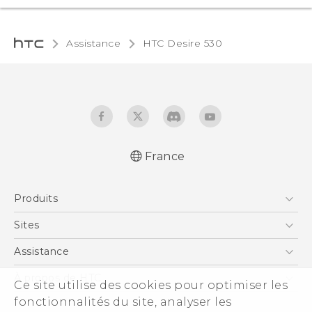
Assistance
HTC Desire 530‎
France
Française - Guide de démarrage rapide
Produits
Française - Mode d'emploi
English - Quick start guide
Smartphones
Sites
English - User manual
5G
HTC Vive
Assistance
Vive
HTC Dev
Assistance
À propos de HTC
Ce site utilise des cookies pour optimiser les
Accessoires
HTC Pro
eCommerce Support
fonctionnalités du site, analyser les
ESG