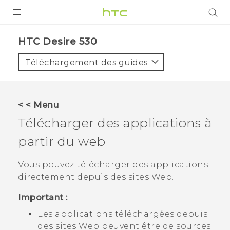
PRODUITS
HTC Desire 530‎
VIVE
Téléchargement des guides
G REIGNS
SMARTPHONES
< < Menu
ACCESSOIRES
Télécharger des applications à
VIVERSE
partir du web
ASSISTANCE
Vous pouvez télécharger des applications
directement depuis des sites Web.
Appareils HTC & Accessoires
Connexion
Important :
Les applications téléchargées depuis
des sites Web peuvent être de sources