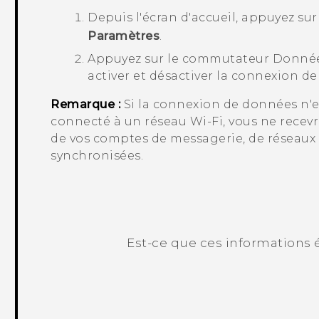
Depuis l'écran d'
accueil
, appuyez su
Paramètres
.
Appuyez sur le commutateur Donné
activer et désactiver la connexion d
Remarque :
Si la connexion de données n'es
connecté à un réseau
Wi‍-Fi
, vous ne recev
de vos comptes de messagerie, de réseaux 
synchronisées.
Est-ce que ces informations é
Merci ! Vos commentaires aident les a