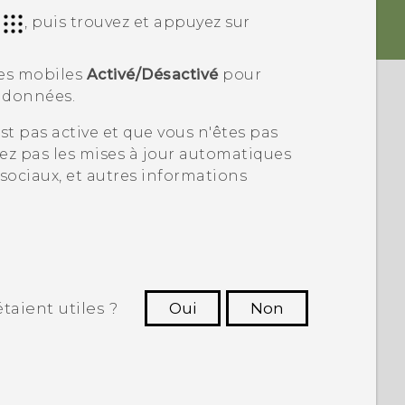
r
, puis trouvez et appuyez sur
es mobiles
Activé/Désactivé
pour
e données.
t pas active et que vous n'êtes pas
rez pas les mises à jour automatiques
sociaux, et autres informations
taient utiles ?
Oui
Non
utres à voir les informations les plus
utiles.