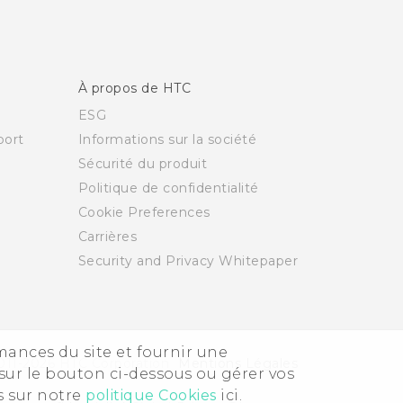
À propos de HTC
ESG
ort
Informations sur la société
Sécurité du produit
Politique de confidentialité
Cookie Preferences
Carrières
Security and Privacy Whitepaper
rmances du site et fournir une
011-2026 HTC Corporation
Mentions Légales
sur le bouton ci-dessous ou gérer vos
s sur notre
politique Cookies
ici.