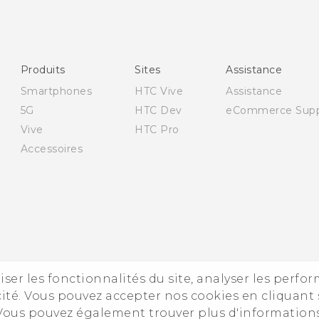
Française - Guide de démarrage rapide
Française - Mode d'emploi
English - Quick start guide
Produits
Sites
Assistance
English - User manual
Smartphones
HTC Vive
Assistance
5G
HTC Dev
eCommerce Supp
Vive
HTC Pro
Accessoires
iser les fonctionnalités du site, analyser les perfo
© 2
ité. Vous pouvez accepter nos cookies en cliquant 
 Vous pouvez également trouver plus d'information