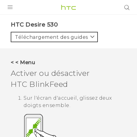
PRODUITS
HTC Desire 530‎
VIVE
Téléchargement des guides
G REIGNS
SMARTPHONES
< < Menu
ACCESSOIRES
Activer ou désactiver
VIVERSE
HTC BlinkFeed
ASSISTANCE
Sur l'écran d'
accueil
, glissez deux
doigts ensemble.
Appareils HTC & Accessoires
Connexion