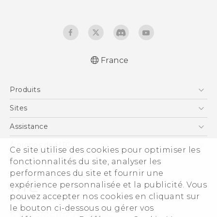
France
Française - Guide de démarrage rapide
Produits
Française - Mode d'emploi
English - Quick start guide
Smartphones
Sites
English - User manual
5G
HTC Vive
Assistance
Vive
HTC Dev
Assistance
À propos de HTC
Ce site utilise des cookies pour optimiser les
Accessoires
HTC Pro
eCommerce Support
fonctionnalités du site, analyser les
ESG
performances du site et fournir une
Informations sur la société
expérience personnalisée et la publicité. Vous
Sécurité du produit
pouvez accepter nos cookies en cliquant sur
Politique de confidentialité
le bouton ci-dessous ou gérer vos
© 2011-2026 HTC Corporation