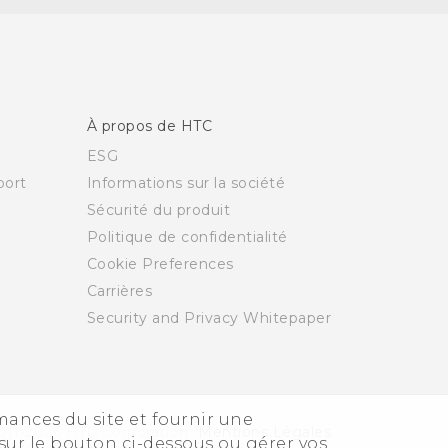
À propos de HTC
ESG
ort
Informations sur la société
Sécurité du produit
Politique de confidentialité
Cookie Preferences
Carrières
Security and Privacy Whitepaper
rmances du site et fournir une
011-2026 HTC Corporation
Mentions Légales
sur le bouton ci-dessous ou gérer vos