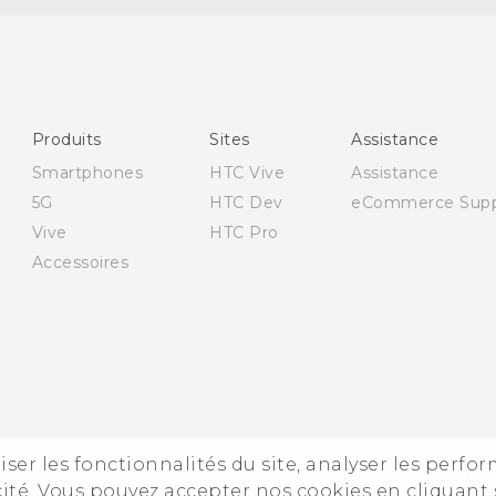
Française - Guide de démarrage rapide
Française - Mode d'emploi
English - Quick start guide
Produits
Sites
Assistance
English - User manual
Smartphones
HTC Vive
Assistance
5G
HTC Dev
eCommerce Supp
Vive
HTC Pro
Accessoires
iser les fonctionnalités du site, analyser les perfo
© 2
ité. Vous pouvez accepter nos cookies en cliquant 