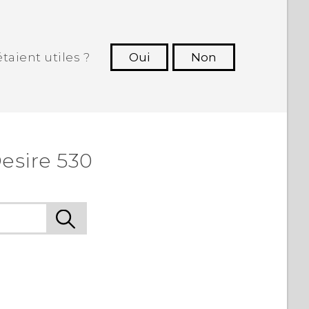
taient utiles ?
Oui
Non
utres à voir les informations les plus
utiles.
esire 530